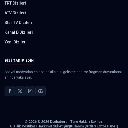
TRT Dizileri
ATV Dizileri
Star TV Dizileri
Kanal D Dizileri
Yeni Diziler
BIZI TAKIP EDIN
Sosyal medyadan en son dakika dizi gelişmelerini ve fragman duyurularını
anında yakalayın.
©
2026
© 2026 Dizihaberci. Tüm Hakları Saklıdır.
Gizlilik Politikası
|
Hakkımızda
|
İletişim
|
Kullanım Şartları
|
Editör Paneli
|