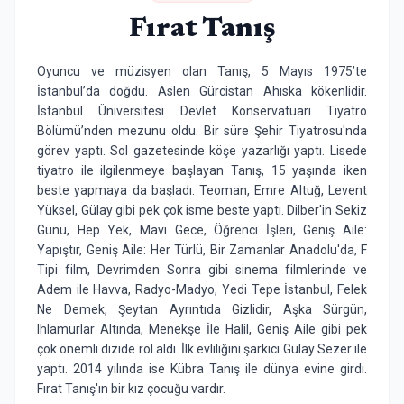
Fırat Tanış
Oyuncu ve müzisyen olan Tanış, 5 Mayıs 1975’te
İstanbul’da doğdu. Aslen Gürcistan Ahıska kökenlidir.
İstanbul Üniversitesi Devlet Konservatuarı Tiyatro
Bölümü’nden mezunu oldu. Bir süre Şehir Tiyatrosu'nda
görev yaptı. Sol gazetesinde köşe yazarlığı yaptı. Lisede
tiyatro ile ilgilenmeye başlayan Tanış, 15 yaşında iken
beste yapmaya da başladı. Teoman, Emre Altuğ, Levent
Yüksel, Gülay gibi pek çok isme beste yaptı. Dilber'in Sekiz
Günü, Hep Yek, Mavi Gece, Öğrenci İşleri, Geniş Aile:
Yapıştır, Geniş Aile: Her Türlü, Bir Zamanlar Anadolu'da, F
Tipi film, Devrimden Sonra gibi sinema filmlerinde ve
Adem ile Havva, Radyo-Madyo, Yedi Tepe İstanbul, Felek
Ne Demek, Şeytan Ayrıntıda Gizlidir, Aşka Sürgün,
Ihlamurlar Altında, Menekşe İle Halil, Geniş Aile gibi pek
çok önemli dizide rol aldı. İlk evliliğini şarkıcı Gülay Sezer ile
yaptı. 2014 yılında ise Kübra Tanış ile dünya evine girdi.
Fırat Tanış'ın bir kız çocuğu vardır.