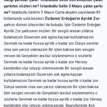
şarkının sözleri ne? İstanbullu Gelin 3 Mayıs çalan şarkı
ne?
İatanbullu Gelin'in 3 Mayıs Cuma akşamı yayınlanan 83.
bölümünde usta besteci
Özdemir Erdoğan'ın Ayrılık Zor
şarkısı dizinin izleyicileri ile buluştu. İşte Özdemir Erdoğan
Ayrılık Zor şarkısının sözleri: Bir sevgili arasan yillarca
bulamazsin Düsersen ask agina kaçsan kurtulamazsin
Sevmek ne kadar hossa ayrilik o kadar zor Dünya seninle
olsa sen yarsiz olamazsin Bir içten bakisa tüm sevgini
versen de Gerçekleri ara bul söylenmemis o sözlerle
Sevmek ne kadar hossa ayrilik o kadar zor Hersey
kendinden olur isteyip istemesende Bir sevgili arasan
yillarca bulamazsin Düsersen ask agina kaçsan
kurtulamazsin Sevmek ne kadar hossa ayrilik o kadar zor
Dünya seninle olsa sen yarsiz olamazsin Bir içten bakisa
tüm sevgini versen de Gerçekleri ara bul söylenmemis o
sözlerle Sevmek ne kadar hossa ayrilik o kadar zor Hersey
kendinden olur isteyip istemesende. Başrollerinde Aslı