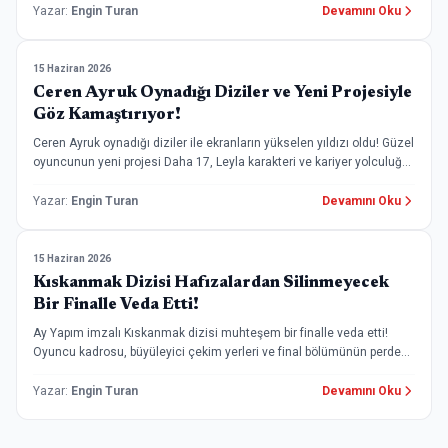
Yazar
:
Engin Turan
Devamını Oku
15 Haziran 2026
Genel
Ceren Ayruk Oynadığı Diziler ve Yeni Projesiyle
Göz Kamaştırıyor!
Ceren Ayruk oynadığı diziler ile ekranların yükselen yıldızı oldu! Güzel
oyuncunun yeni projesi Daha 17, Leyla karakteri ve kariyer yolculuğu
mercek altında.
Yazar
:
Engin Turan
Devamını Oku
15 Haziran 2026
Now TV Dizileri
Kıskanmak Dizisi Hafızalardan Silinmeyecek
Bir Finalle Veda Etti!
Ay Yapım imzalı Kıskanmak dizisi muhteşem bir finalle veda etti!
Oyuncu kadrosu, büyüleyici çekim yerleri ve final bölümünün perde
arkası detayları haberimizde.
Yazar
:
Engin Turan
Devamını Oku