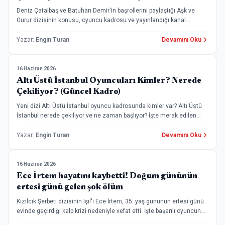
Deniz Çatalbaş ve Batuhan Demir'in başrollerini paylaştığı Aşk ve
Gurur dizisinin konusu, oyuncu kadrosu ve yayınlandığı kanal
hakkındaki tüm detaylar burada!
Yazar
:
Engin Turan
Devamını Oku
16 Haziran 2026
ATV Dizileri
Altı Üstü İstanbul Oyuncuları Kimler? Nerede
Çekiliyor? (Güncel Kadro)
Yeni dizi Altı Üstü İstanbul oyuncu kadrosunda kimler var? Altı Üstü
İstanbul nerede çekiliyor ve ne zaman başlıyor? İşte merak edilen
çekim yerleri ve tam kadro!
Yazar
:
Engin Turan
Devamını Oku
16 Haziran 2026
Genel
Ece İrtem hayatını kaybetti! Doğum gününün
ertesi günü gelen şok ölüm
Kızılcık Şerbeti dizisinin Işıl'ı Ece İrtem, 35. yaş gününün ertesi günü
evinde geçirdiği kalp krizi nedeniyle vefat etti. İşte başarılı oyuncunun
filmografisi ve detaylar.