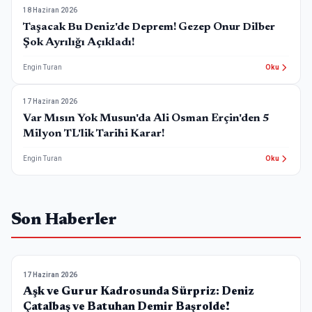
18 Haziran 2026
TRT Dizileri
Taşacak Bu Deniz'de Deprem! Gezep Onur Dilber
Şok Ayrılığı Açıkladı!
Engin Turan
Oku
17 Haziran 2026
ATV Dizileri
Var Mısın Yok Musun'da Ali Osman Erçin'den 5
Milyon TL'lik Tarihi Karar!
Engin Turan
Oku
Son Haberler
17 Haziran 2026
Show TV Dizileri
Aşk ve Gurur Kadrosunda Sürpriz: Deniz
Çatalbaş ve Batuhan Demir Başrolde!