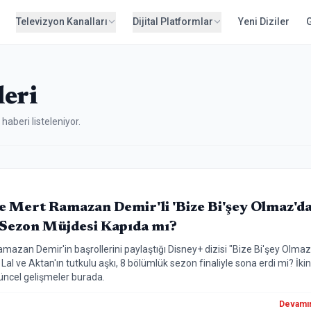
Televizyon Kanalları
Dijital Platformlar
Yeni Diziler
eri
haberi listeleniyor.
e Mert Ramazan Demir'li 'Bize Bi'şey Olmaz'd
 Sezon Müjdesi Kapıda mı?
azan Demir'in başrollerini paylaştığı Disney+ dizisi "Bize Bi'şey Olmaz"
Lal ve Aktan'ın tutkulu aşkı, 8 bölümlük sezon finaliyle sona erdi mi? İkin
üncel gelişmeler burada.
Devamı