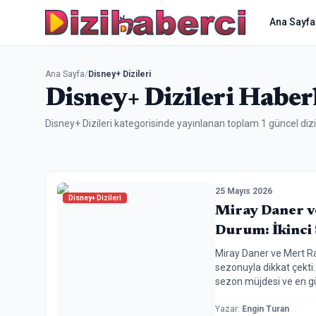
Ana Sayfa
Ana Sayfa
/
Disney+ Dizileri
Disney+ Dizileri
Haberl
Disney+ Dizileri
kategorisinde yayınlanan toplam
1
güncel dizi 
25 Mayıs 2026
Disney+ Dizileri
Miray Daner v
Durum: İkinci
Miray Daner ve Mert Ram
sezonuyla dikkat çekti. 
sezon müjdesi ve en g
Yazar
:
Engin Turan