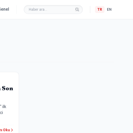
Genel
TR
EN
a Son
 ilk
ci
nı Oku