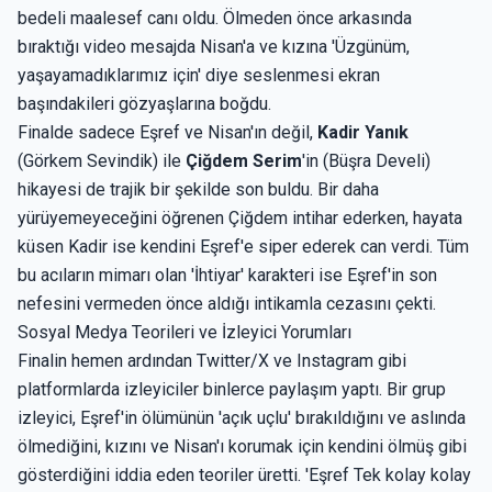
bedeli maalesef canı oldu. Ölmeden önce arkasında
bıraktığı video mesajda Nisan'a ve kızına 'Üzgünüm,
yaşayamadıklarımız için' diye seslenmesi ekran
başındakileri gözyaşlarına boğdu.
Finalde sadece Eşref ve Nisan'ın değil,
Kadir Yanık
(Görkem Sevindik) ile
Çiğdem Serim
'in (Büşra Develi)
hikayesi de trajik bir şekilde son buldu. Bir daha
yürüyemeyeceğini öğrenen Çiğdem intihar ederken, hayata
küsen Kadir ise kendini Eşref'e siper ederek can verdi. Tüm
bu acıların mimarı olan 'İhtiyar' karakteri ise Eşref'in son
nefesini vermeden önce aldığı intikamla cezasını çekti.
Sosyal Medya Teorileri ve İzleyici Yorumları
Finalin hemen ardından Twitter/X ve Instagram gibi
platformlarda izleyiciler binlerce paylaşım yaptı. Bir grup
izleyici, Eşref'in ölümünün 'açık uçlu' bırakıldığını ve aslında
ölmediğini, kızını ve Nisan'ı korumak için kendini ölmüş gibi
gösterdiğini iddia eden teoriler üretti. 'Eşref Tek kolay kolay