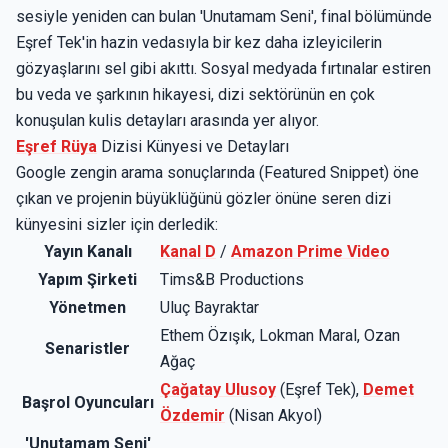
sesiyle yeniden can bulan 'Unutamam Seni', final bölümünde
Eşref Tek'in hazin vedasıyla bir kez daha izleyicilerin
gözyaşlarını sel gibi akıttı. Sosyal medyada fırtınalar estiren
bu veda ve şarkının hikayesi, dizi sektörünün en çok
konuşulan kulis detayları arasında yer alıyor.
Eşref Rüya
Dizisi Künyesi ve Detayları
Google zengin arama sonuçlarında (Featured Snippet) öne
çıkan ve projenin büyüklüğünü gözler önüne seren dizi
künyesini sizler için derledik:
Yayın Kanalı
Kanal D
/
Amazon Prime Video
Yapım Şirketi
Tims&B Productions
Yönetmen
Uluç Bayraktar
Ethem Özışık, Lokman Maral, Ozan
Senaristler
Ağaç
Çağatay Ulusoy
(Eşref Tek),
Demet
Başrol Oyuncuları
Özdemir
(Nisan Akyol)
'Unutamam Seni'