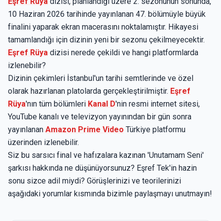
Eşref Rüya
dizisi, planlandığı üzere 2. sezonunun sonunda,
10 Haziran 2026 tarihinde yayınlanan 47. bölümüyle büyük
finalini yaparak ekran macerasını noktalamıştır. Hikayesi
tamamlandığı için dizinin yeni bir sezonu çekilmeyecektir.
Eşref Rüya
dizisi nerede çekildi ve hangi platformlarda
izlenebilir?
Dizinin çekimleri İstanbul'un tarihi semtlerinde ve özel
olarak hazırlanan platolarda gerçekleştirilmiştir.
Eşref
Rüya
'nın tüm bölümleri
Kanal D
'nin resmi internet sitesi,
YouTube kanalı ve televizyon yayınından bir gün sonra
yayınlanan
Amazon Prime Video
Türkiye platformu
üzerinden izlenebilir.
Siz bu sarsıcı final ve hafızalara kazınan 'Unutamam Seni'
şarkısı hakkında ne düşünüyorsunuz? Eşref Tek'in hazin
sonu sizce adil miydi? Görüşlerinizi ve teorilerinizi
aşağıdaki yorumlar kısmında bizimle paylaşmayı unutmayın!