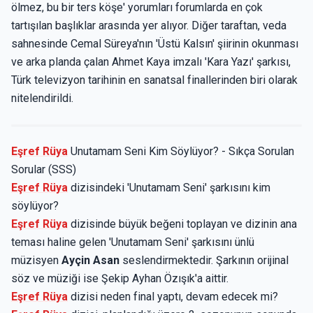
ölmez, bu bir ters köşe' yorumları forumlarda en çok
tartışılan başlıklar arasında yer alıyor. Diğer taraftan, veda
sahnesinde Cemal Süreya'nın 'Üstü Kalsın' şiirinin okunması
ve arka planda çalan Ahmet Kaya imzalı 'Kara Yazı' şarkısı,
Türk televizyon tarihinin en sanatsal finallerinden biri olarak
nitelendirildi.
Eşref Rüya
Unutamam Seni Kim Söylüyor? - Sıkça Sorulan
Sorular (SSS)
Eşref Rüya
dizisindeki 'Unutamam Seni' şarkısını kim
söylüyor?
Eşref Rüya
dizisinde büyük beğeni toplayan ve dizinin ana
teması haline gelen 'Unutamam Seni' şarkısını ünlü
müzisyen
Ayçin Asan
seslendirmektedir. Şarkının orijinal
söz ve müziği ise Şekip Ayhan Özışık'a aittir.
Eşref Rüya
dizisi neden final yaptı, devam edecek mi?