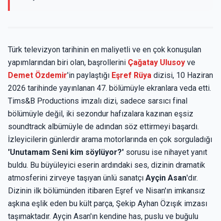
Türk televizyon tarihinin en maliyetli ve en çok konuşulan
yapımlarından biri olan, başrollerini
Çağatay Ulusoy
ve
Demet Özdemir
'in paylaştığı
Eşref Rüya
dizisi, 10 Haziran
2026 tarihinde yayınlanan 47. bölümüyle ekranlara veda etti.
Tims&B Productions imzalı dizi, sadece sarsıcı final
bölümüyle değil, iki sezondur hafızalara kazınan eşsiz
soundtrack albümüyle de adından söz ettirmeyi başardı.
İzleyicilerin günlerdir arama motorlarında en çok sorguladığı
'Unutamam Seni kim söylüyor?'
sorusu ise nihayet yanıt
buldu. Bu büyüleyici eserin ardındaki ses, dizinin dramatik
atmosferini zirveye taşıyan ünlü sanatçı
Ayçin Asan
'dır.
Dizinin ilk bölümünden itibaren Eşref ve Nisan'ın imkansız
aşkına eşlik eden bu kült parça, Şekip Ayhan Özışık imzası
taşımaktadır. Ayçin Asan'ın kendine has, puslu ve buğulu