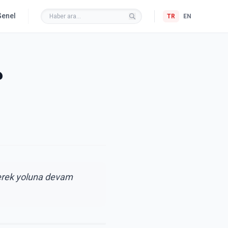
Genel
TR
EN
?
terek yoluna devam