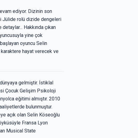
devam ediyor. Dizinin son
 Jülide rolü dizide dengeleri
 detaylar... Hakkında çıkan
oyuncusuyla yine çok
a başlayan oyuncu Selin
r karaktere hayat verecek ve
ünyaya gelmiştir. İstiklal
i Çocuk Gelişim Psikoloji
nyolca eğitimi almıştır. 2010
faaliyetlerde bulunmuştur.
eye açık olan Selin Köseoğlu
 öyküsüyle Fransa Lyon
van Musical State