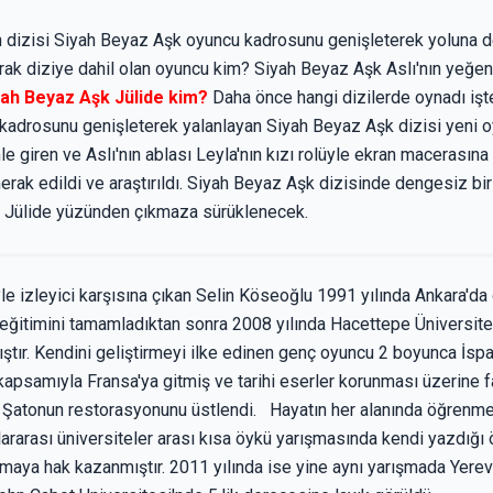
ilen dizisi Siyah Beyaz Aşk oyuncu kadrosunu genişleterek yoluna 
rak diziye dahil olan oyuncu kim? Siyah Beyaz Aşk Aslı'nın yeğeni
yah Beyaz Aşk Jülide kim?
Daha önce hangi dizilerde oynadı işte
u kadrosunu genişleterek yalanlayan Siyah Beyaz Aşk dizisi yeni 
e giren ve Aslı'nın ablası Leyla'nın kızı rolüyle ekran macerasın
rak edildi ve araştırıldı. Siyah Beyaz Aşk dizisinde dengesiz bi
rde Jülide yüzünden çıkmaza sürüklenecek.
le izleyici karşısına çıkan Selin Köseoğlu 1991 yılında Ankara'da d
itimini tamamladıktan sonra 2008 yılında Hacettepe Üniversites
tır. Kendini geliştirmeyi ilke edinen genç oyuncu 2 boyunca İspa
i kapsamıyla Fransa'ya gitmiş ve tarihi eserler korunması üzerine 
ir Şatonun restorasyonunu üstlendi. Hayatın her alanında öğrenm
ararası üniversiteler arası kısa öykü yarışmasında kendi yazdığı
lmaya hak kazanmıştır. 2011 yılında ise yine aynı yarışmada Yere