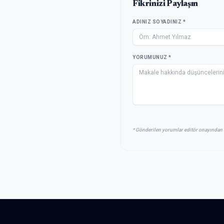
Fikrinizi Paylaşın
ADINIZ SOYADINIZ *
YORUMUNUZ *
* Gönderilen yorumlar editör onayından 