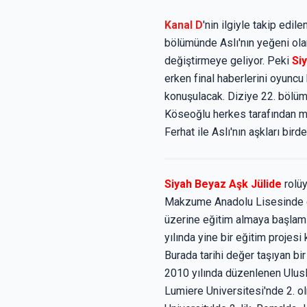
Kanal D
'nin ilgiyle takip ed
bölümünde Aslı'nın yeğeni ola
değiştirmeye geliyor. Peki
Si
erken final haberlerini oyunc
konuşulacak. Diziye 22. bölüml
Köseoğlu herkes tarafından me
Ferhat ile Aslı'nın aşkları bi
Siyah Beyaz Aşk Jülide
rolüy
Makzume Anadolu Lisesinde eğ
üzerine eğitim almaya başlamış
yılında yine bir eğitim projes
Burada tarihi değer taşıyan b
2010 yılında düzenlenen Ulusl
Lumiere Universitesi'nde 2. o