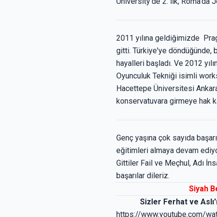
University'de 2. lik, Roma'da 
2011 yılına geldiğimizde Prag
gitti. Türkiye'ye döndüğünde, 
hayalleri başladı. Ve 2012 yıl
Oyunculuk Tekniği isimli work
Hacettepe Üniversitesi Ankara
konservatuvara girmeye hak k
Genç yaşına çok sayıda başar
eğitimleri almaya devam ediyor
Gittiler Fail ve Meçhul, Adı İn
başarılar dileriz.
Siyah B
Sizler Ferhat ve Aslı
https://www.youtube.com/w