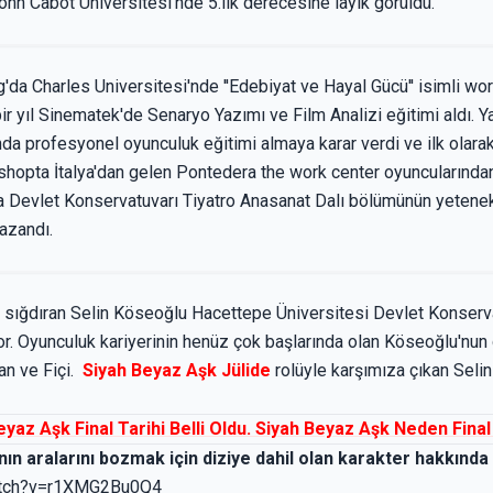
John Cabot Universitesi'nde 5.lik derecesine layık görüldü.
'da Charles Universitesi'nde ''Edebiyat ve Hayal Gücü'' isimli wo
bir yıl Sinematek'de Senaryo Yazımı ve Film Analizi eğitimi aldı.
ında profesyonel oyunculuk eğitimi almaya karar verdi ve ilk olara
shopta İtalya'dan gelen Pontedera the work center oyuncularından 
 Devlet Konservatuvarı Tiyatro Anasanat Dalı bölümünün yetenek s
azandı.
ı sığdıran Selin Köseoğlu Hacettepe Üniversitesi Devlet Konserv
. Oyunculuk kariyerinin henüz çok başlarında olan Köseoğlu'nun da
san ve Fiçi.
Siyah Beyaz Aşk Jülide
rolüyle karşımıza çıkan Seli
eyaz Aşk Final Tarihi Belli Oldu. Siyah Beyaz Aşk Neden Final
'nın aralarını bozmak için diziye dahil olan karakter hakkı
atch?v=r1XMG2Bu0Q4