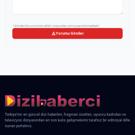
* Gönderilen yorumlar editör onayından sonra yayınlanmaktadır.
Yorumu Gönder
Türkiye’nin en güncel dizi haberleri, fragman özetleri, oyuncu kadroları ve
televizyon dünyasından en son kulis gelişmelerini tarafsız bir editoryal dille
sunan portalınız.