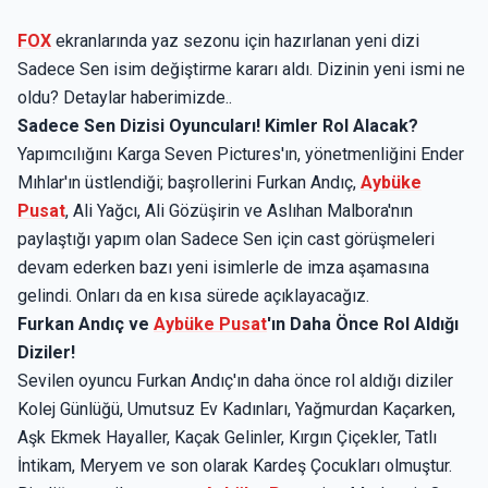
FOX
ekranlarında yaz sezonu için hazırlanan yeni dizi
Sadece Sen isim değiştirme kararı aldı. Dizinin yeni ismi ne
oldu? Detaylar haberimizde..
Sadece Sen Dizisi Oyuncuları! Kimler Rol Alacak?
Yapımcılığını Karga Seven Pictures'ın, yönetmenliğini Ender
Mıhlar'ın üstlendiği; başrollerini Furkan Andıç,
Aybüke
Pusat
, Ali Yağcı, Ali Gözüşirin ve Aslıhan Malbora'nın
paylaştığı yapım olan Sadece Sen için cast görüşmeleri
devam ederken bazı yeni isimlerle de imza aşamasına
gelindi. Onları da en kısa sürede açıklayacağız.
Furkan Andıç ve
Aybüke Pusat
'ın Daha Önce Rol Aldığı
Diziler!
Sevilen oyuncu Furkan Andıç'ın daha önce rol aldığı diziler
Kolej Günlüğü, Umutsuz Ev Kadınları, Yağmurdan Kaçarken,
Aşk Ekmek Hayaller, Kaçak Gelinler, Kırgın Çiçekler, Tatlı
İntikam, Meryem ve son olarak Kardeş Çocukları olmuştur.