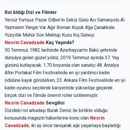
Rol Aldığı Dizi ve Filmler
Yersiz Yurtsuz Pazar Dilber’in Sekiz Günü Acı Samanyolu Al
Yazmalım Yangın Var Ağır Roman Küçük Ağa Çanakkale
Yüzyıllık Mühür Son Mektup Kuzu Kış Güneşi
Nesrin Cavadzade
Kaç Yaşında?
30 Temmuz 1982 tarihinde Azerbaycan’ın Bakü şehrinde
dünyaya gelen güzel yıldız, 2019 Temmuz ayında 37. Yaş
gününü kutlayacak. 1.70 boyunda olan sanatçı 48. Antalya
Altın Portakal Film Festivalinde en iyi yardımcı kadın
ödülüne kayık görülürken, 23. Ankara Film Festivalinde en iyi
kadın oyuncu seçilerek kariyerinde yükselişe geçerek
birçok dizi ve filmde önemli roller üstlenmiştir.
Nesrin Cavadzade
Sevgilisi
Dizideki rol arkadaşı Burak Deniz ile birlikte olduğu
konusunda magazin haberlerine konu olan
Nesrin
Cavadzade
, iki ay önce tanışarak aşk yaşamaya başladığı