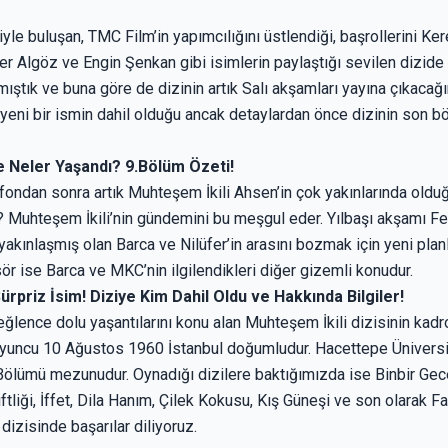
iyle buluşan, TMC Film’in yapımcılığını üstlendiği, başrollerini Ke
r Algöz ve Engin Şenkan gibi isimlerin paylaştığı sevilen dizide 
ıştık ve buna göre de dizinin artık Salı akşamları yayına çıkacağ
pyeni bir ismin dahil olduğu ancak detaylardan önce dizinin son 
 Neler Yaşandı? 9.Bölüm Özeti!
fondan sonra artık Muhteşem İkili Ahsen’in çok yakınlarında old
 Muhteşem İkili’nin gündemini bu meşgul eder. Yılbaşı akşamı Feri
 yakınlaşmış olan Barca ve Nilüfer’in arasını bozmak için yeni plan
ör ise Barca ve MKC’nin ilgilendikleri diğer gizemli konudur.
rpriz İsim! Diziye Kim Dahil Oldu ve Hakkında Bilgiler!
lence dolu yaşantılarını konu alan Muhteşem İkili dizisinin kadro
Oyuncu 10 Ağustos 1960 İstanbul doğumludur. Hacettepe Üniversit
Bölümü mezunudur. Oynadığı dizilere baktığımızda ise Binbir Gece,
ftliği, İffet, Dila Hanım, Çilek Kokusu, Kış Güneşi ve son olarak Fa
dizisinde başarılar diliyoruz.