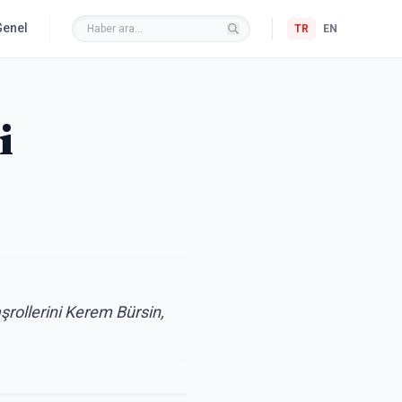
Genel
TR
EN
i
aşrollerini Kerem Bürsin,