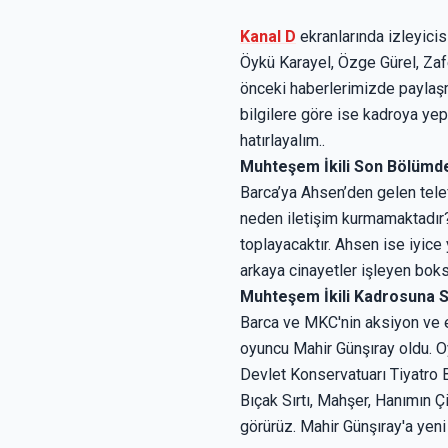
Kanal D
ekranlarında izleyicis
Öykü Karayel, Özge Gürel, Zafe
önceki haberlerimizde paylaşm
bilgilere göre ise kadroya ye
hatırlayalım..
Muhteşem İkili Son Bölümde
Barca’ya Ahsen’den gelen tele
neden iletişim kurmamaktadır?
toplayacaktır. Ahsen ise iyice
arkaya cinayetler işleyen boks
Muhteşem İkili Kadrosuna Sü
Barca ve MKC'nin aksiyon ve eğ
oyuncu Mahir Günşıray oldu. 
Devlet Konservatuarı Tiyatro 
Bıçak Sırtı, Mahşer, Hanımın Çi
görürüz. Mahir Günşıray'a yeni 