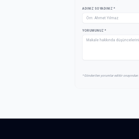
ADINIZ SOYADINIZ *
YORUMUNUZ *
* Gönderilen yorumlar editör onayından 