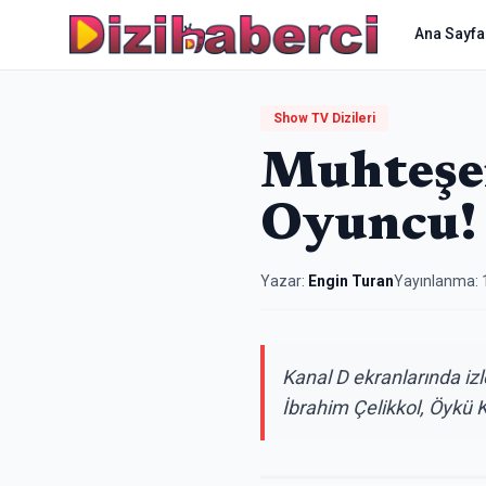
Ana Sayfa
Show TV Dizileri
Muhteşem
Oyuncu!
Yazar:
Engin Turan
Yayınlanma:
Kanal D ekranlarında izl
İbrahim Çelikkol, Öykü K