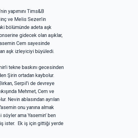
’nin yapımını Tims&B
vinç ve Melis Sezen’in
ftaki bölümünde adeta aşk
onserine gidecek olan aşıklar,
e Yasemin Cem sayesinde
an aşk izleyiciyi büyüledi.
min'i tekne baskını gecesinden
den Şirin ortadan kaybolur.
Birkan, Serpil'i de devreye
ı çıkışında Mehmet, Cem ve
ur. Nevin ablasından ayrılan
n Yasemin onu yanına almak
ni söyler ama Yasemin’ ben
ister. Ek iş için gittiği yerde