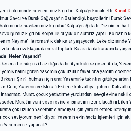
 yeni bölümünde sevilen müzik grubu 'Kolpa'yı konuk etti.
Kanal D
Timur Savcı ve Burak Sağyaşar’ın üstlendiği, başrollerini Burak Se
ni bölümünde sevilen müzik grubu 'Kolpa'yı ağırladı. Dizinin bu ha
vdiği müzik grubu Kolpa ile büyük bir sürpriz yaptı. Kolpa’nın k
r Benim Neyime' ile romantik dakikalar yaşayacak. Leke dizisind
razda olsa uzaklaşarak moral topladı. Bu arada ikili arasında yaşan
nde Neler Yaşandı?
er ona bir sürprizi hazırlığındadır. Aynı kulübe gelen Arda, Yase
dayak yemiş halini gören Yasemin çok üzülür fakat ona yardım edeme
kan'ı, Şirin'i bulması için arar. Yasemin'e takıntısı gittikçe artan 
par. Cem, Yasemin ve Murat'ı Ekber'e kahvaltıya götürür. Kahvalt
inanamaz. Murat, çocuk yetiştirme yurdundan, sevgi evine nakil ol
sseder. Murat’ın yeni sevgi evine alışmasının zor olacağını bile
urat'a çok üzülen Yasemin' e ameliyat için yardım etmek istediği
ok seviyorum seni’ diyor. Yasemin evin haciz işlemleri için ek iş 
üşen Yasemin ne yapacak?