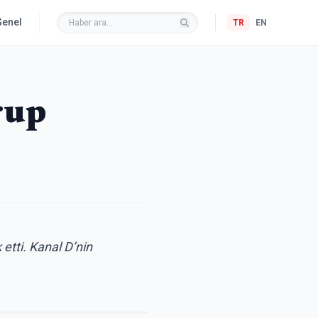
Genel
TR
EN
rup
etti. Kanal D’nin