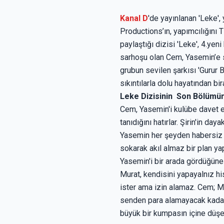
Kanal D
'de yayınlanan 'Leke',
Productions’ın, yapımcılığını 
paylaştığı dizisi 'Leke', 4.ye
sarhoşu olan Cem, Yasemin’e se
grubun sevilen şarkısı 'Guru
sıkıntılarla dolu hayatından bi
Leke Dizisinin Son Bölümü
Cem, Yasemin'i kulübe davet ed
tanıdığını hatırlar. Şirin'in 
Yasemin her şeyden habersiz Bir
sokarak akıl almaz bir plan ya
Yasemin'i bir arada gördüğüne 
Murat, kendisini yapayalnız hi
ister ama izin alamaz. Cem; M
senden para alamayacak kadar ç
büyük bir kumpasın içine d