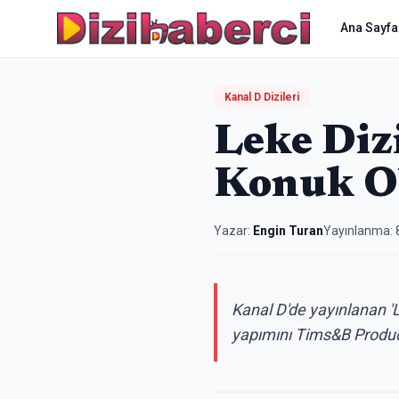
Ana Sayfa
Kanal D Dizileri
Leke Diz
Konuk O
Yazar:
Engin Turan
Yayınlanma:
Kanal D'de yayınlanan 'L
yapımını Tims&B Producti