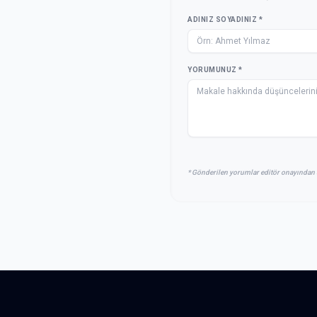
ADINIZ SOYADINIZ *
YORUMUNUZ *
* Gönderilen yorumlar editör onayından 