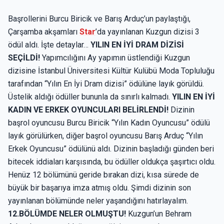
Başrollerini Burcu Biricik ve Barış Arduç’un paylaştığı,
Çarşamba akşamları
Star
’da yayınlanan Kuzgun dizisi 3
ödül aldı. İşte detaylar…
YILIN EN İYİ DRAM DİZİSİ
SEÇİLDİ!
Yapımcılığını Ay yapımın üstlendiği Kuzgun
dizisine İstanbul Üniversitesi Kültür Kulübü Moda Topluluğu
tarafından “Yılın En İyi Dram dizisi” ödülüne layık görüldü.
Üstelik aldığı ödüller bununla da sınırlı kalmadı.
YILIN EN İYİ
KADIN VE ERKEK OYUNCULARI BELİRLENDİ!
Dizinin
başrol oyuncusu Burcu Biricik “Yılın Kadın Oyuncusu” ödülü
layık görülürken, diğer başrol oyuncusu Barış Arduç “Yılın
Erkek Oyuncusu” ödülünü aldı. Dizinin başladığı günden beri
bitecek iddiaları karşısında, bu ödüller oldukça şaşırtıcı oldu.
Henüz 12 bölümünü geride bırakan dizi, kısa sürede de
büyük bir başarıya imza atmış oldu. Şimdi dizinin son
yayınlanan bölümünde neler yaşandığını hatırlayalım.
12.BÖLÜMDE NELER OLMUŞTU!
Kuzgun’un Behram