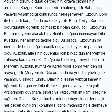
Adıvar’ın torunu olduğu gerçeğinin, ortaya çıkmasının
ardından, Kuzgun Kudret’in hedefi haline geldi. Babasının
yaşayıp yaşamadığı konusunda netleşemeyen Kuzgun, Bora
ile bir şartı karşılığında pazarlık yaptı. Bora, Teo’yu Kartal’ın
öldürdüğünü öğrenip acımasız bir plan kurguladı. Kuzgun’un
Behram’ın yerini alacak bir veliaht olduğuna inanmayan Dila,
Kuzgun’u her adımda takibe aldı. Bu sırada, Kuzgun’un da
içerisinde bulunduğu karanlık dünyada, büyük bir patlama
oldu. Kuzgun, ailesinin güvenliği için birkaç gün Meryem’de
kalmaya karar vererek, Dila’ya da birlikte gitmeyi teklif etti.
Meryem, Kuzgun, Kumru ve Kartal yıllar sonra yeniden bir
araya geldi. Meryem ile Dila arasında da yeni bir yüzleşme
yaşandı. O sırada Kumru, Dila’nın ailesine yaptığı ihanetini
öğrendi. Kuzgun ve Dila ilk kez o gece aynı yatakta yattı.
Aralarındaki duvarlara, sırlara ve Kuzgun’un intikam isteğine
rağmen, Dila ile Kuzgun’un birbirlerine duydukları derin aşk
her geçen gün karşı konulması daha imkansız hale gelmeye
başladı. Dila, Bora’nın Kuzgun’la ilgili tehlikeli bir planı