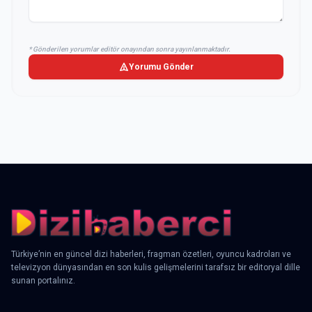
* Gönderilen yorumlar editör onayından sonra yayınlanmaktadır.
Yorumu Gönder
Türkiye’nin en güncel dizi haberleri, fragman özetleri, oyuncu kadroları ve
televizyon dünyasından en son kulis gelişmelerini tarafsız bir editoryal dille
sunan portalınız.