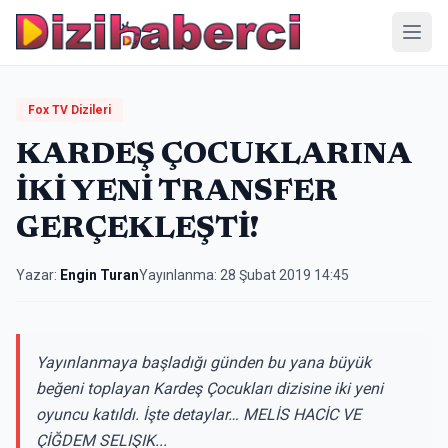
Menü
Fox TV Dizileri
KARDEŞ ÇOCUKLARINA
İKİ YENİ TRANSFER
GERÇEKLEŞTİ!
Yazar:
Engin Turan
Yayınlanma:
28 Şubat 2019 14:45
Yayınlanmaya başladığı günden bu yana büyük
beğeni toplayan Kardeş Çocukları dizisine iki yeni
oyuncu katıldı. İşte detaylar… MELİS HACİC VE
ÇİĞDEM SELIŞIK...