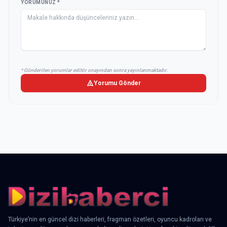
YORUMUNUZ *
* Gönderilen yorumlar editör onayından sonra yayınlanmaktadır.
Yorumu Gönder
Türkiye’nin en güncel dizi haberleri, fragman özetleri, oyuncu kadroları ve