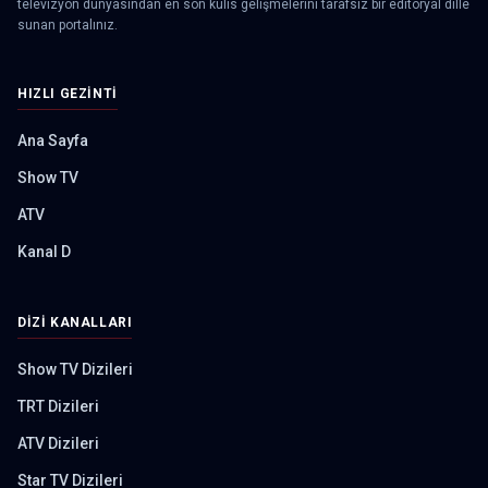
televizyon dünyasından en son kulis gelişmelerini tarafsız bir editoryal dille
sunan portalınız.
HIZLI GEZINTI
Ana Sayfa
Show TV
ATV
Kanal D
DIZI KANALLARI
Show TV Dizileri
TRT Dizileri
ATV Dizileri
Star TV Dizileri