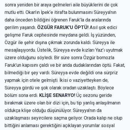
sonra yeniden bir araya gelmeleri aile büyüklerini de çok
mutlu etti. Okan’ın İpek’e itirafta bulunmasını Süreyya’nın
daha önceden bildiğini öğrenen Faruk’la da aralarında
gerilim yaşandı.
ÖZGÜR FARUK’U ÖPTÜ!
Asıl şok edici
gelişme Faruk cephesinde meydana geldi. İş yüzünden,
Özgür ile şehir dışına çıkmak zorunda kaldı. Süreyya ile
mesajlaşıyordu. Üstelik, Süreyya evde kızları Yaz’ı uyutmak
üzere olduğunu söyledi. Bir süre sonra Özgür bornozla
Faruk’un kapısını çaldı ve bir anda dudaklarından öptü. Fakat,
bilmediği bir şey vardı. Süreyya evde değildi ona sürpriz
yapmak için otele gelmişti. İkisi o vaziyetteyken de,
Süreyya gördü ve şok olarak oradan uzaklaştı. Böylece
bölüm sona erdi.
KLİŞE SENARYO!
Üç sezonu geride
bırakmak üzere olan bir dizi için, bu tip yanlış anlaşılmanın
oldukça klişe olduğu düşünülüyor. Süreyya’nın da
uzaklaşması seyircilere saçma geliyor. Orada kalıp ne olup
bittiğini anlaması gerektiğini açıklayan yorumlar sosyal