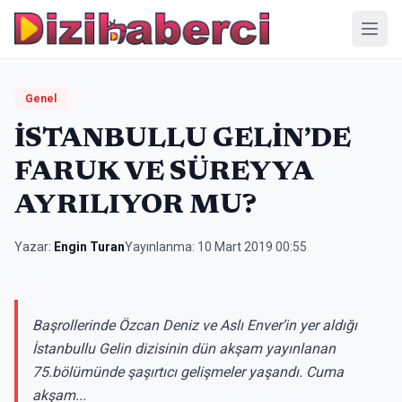
Menü
Genel
İSTANBULLU GELİN’DE
FARUK VE SÜREYYA
AYRILIYOR MU?
Yazar:
Engin Turan
Yayınlanma:
10 Mart 2019 00:55
Başrollerinde Özcan Deniz ve Aslı Enver’in yer aldığı
İstanbullu Gelin dizisinin dün akşam yayınlanan
75.bölümünde şaşırtıcı gelişmeler yaşandı. Cuma
akşam...