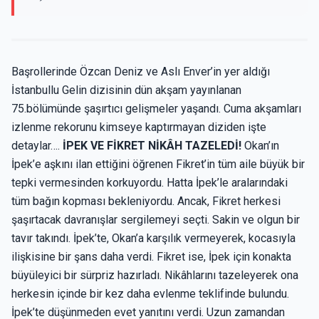
Başrollerinde Özcan Deniz ve Aslı Enver’in yer aldığı
İstanbullu Gelin dizisinin dün akşam yayınlanan
75.bölümünde şaşırtıcı gelişmeler yaşandı. Cuma akşamları
izlenme rekorunu kimseye kaptırmayan diziden işte
detaylar….
İPEK VE FİKRET NİKÂH TAZELEDİ!
Okan’ın
İpek’e aşkını ilan ettiğini öğrenen Fikret’in tüm aile büyük bir
tepki vermesinden korkuyordu. Hatta İpek’le aralarındaki
tüm bağın kopması bekleniyordu. Ancak, Fikret herkesi
şaşırtacak davranışlar sergilemeyi seçti. Sakin ve olgun bir
tavır takındı. İpek’te, Okan’a karşılık vermeyerek, kocasıyla
ilişkisine bir şans daha verdi. Fikret ise, İpek için konakta
büyüleyici bir sürpriz hazırladı. Nikâhlarını tazeleyerek ona
herkesin içinde bir kez daha evlenme teklifinde bulundu.
İpek’te düşünmeden evet yanıtını verdi. Uzun zamandan