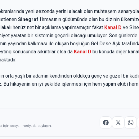
kranlarında yeni sezonda yerini alacak olan muhteşem senaryolar
 üstlenen
Sinegraf
firmasının güdümünde olan bu dizinin ülkemiz
 alakalı henüz net bir açıklama yapılmamıştır fakat
Kanal D
ve Sineg
et yaratan bir sistemin geçerli olacağı umuluyor. Son günlerde 
pımın yayından kalkması ile oluşan boşluğun Gel Dese Aşk tarafınd
eyting konusunda sıkıntılar olsa da
Kanal D
bu konuda diğer kanal
aktadır.
n orta yaşlı bir adamın kendinden oldukça genç ve güzel bir kadı
. Bu hikayenin en iyi şekilde işlenmesi için hem yapım ekibi hem 
sı için sosyal medyada paylaşın.