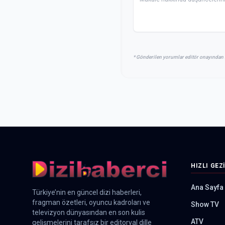
* Gönderilen yorumlar editör onayından 
HIZLI GEZ
Ana Sayfa
Türkiye’nin en güncel dizi haberleri,
fragman özetleri, oyuncu kadroları ve
Show TV
televizyon dünyasından en son kulis
ATV
gelişmelerini tarafsız bir editoryal dille