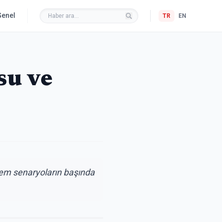
Genel
TR
EN
su ve
şem senaryoların başında