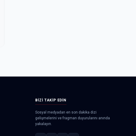
BIZI TAKIP EDIN
Sosyal medyadan en son dakika dizi
gelişmelerini ve fragman duyurularını anında
yakalayın.