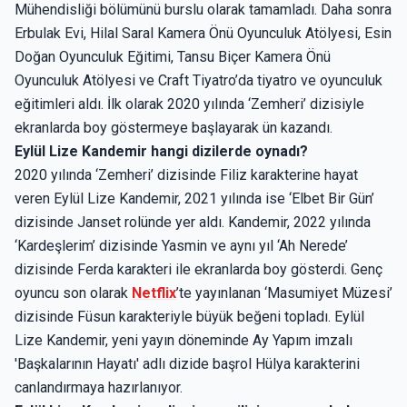
Mühendisliği bölümünü burslu olarak tamamladı. Daha sonra
Erbulak Evi, Hilal Saral Kamera Önü Oyunculuk Atölyesi, Esin
Doğan Oyunculuk Eğitimi, Tansu Biçer Kamera Önü
Oyunculuk Atölyesi ve Craft Tiyatro’da tiyatro ve oyunculuk
eğitimleri aldı. İlk olarak 2020 yılında ‘Zemheri’ dizisiyle
ekranlarda boy göstermeye başlayarak ün kazandı.
Eylül Lize Kandemir hangi dizilerde oynadı?
2020 yılında ‘Zemheri’ dizisinde Filiz karakterine hayat
veren Eylül Lize Kandemir, 2021 yılında ise ‘Elbet Bir Gün’
dizisinde Janset rolünde yer aldı. Kandemir, 2022 yılında
‘Kardeşlerim’ dizisinde Yasmin ve aynı yıl ‘Ah Nerede’
dizisinde Ferda karakteri ile ekranlarda boy gösterdi. Genç
oyuncu son olarak
Netflix
’te yayınlanan ‘Masumiyet Müzesi’
dizisinde Füsun karakteriyle büyük beğeni topladı. Eylül
Lize Kandemir, yeni yayın döneminde Ay Yapım imzalı
'Başkalarının Hayatı' adlı dizide başrol Hülya karakterini
canlandırmaya hazırlanıyor.