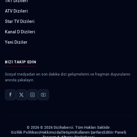
TRT Dizileri
ATV Dizileri
Star TV Dizileri
Kanal D Dizileri
Yeni Diziler
BIZI TAKIP EDIN
Sosyal medyadan en son dakika dizi gelişmelerini ve fragman duyurularını
anında yakalayın.
©
2026
© 2026 Dizihaberci. Tüm Hakları Saklıdır.
Gizlilik Politikası
|
Hakkımızda
|
İletişim
|
Kullanım Şartları
|
Editör Paneli
|