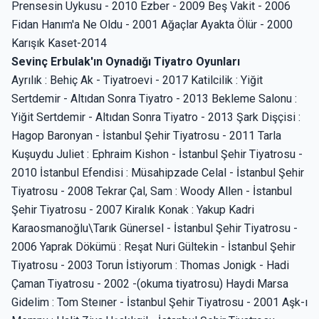
Prensesin Uykusu - 2010 Ezber - 2009 Beş Vakit - 2006
Fidan Hanım'a Ne Oldu - 2001 Ağaçlar Ayakta Ölür - 2000
Karışık Kaset-2014
Sevinç Erbulak'ın Oynadığı Tiyatro Oyunları
Ayrılık : Behiç Ak - Tiyatroevi - 2017 Katilcilik : Yiğit
Sertdemir - Altıdan Sonra Tiyatro - 2013 Bekleme Salonu :
Yiğit Sertdemir - Altıdan Sonra Tiyatro - 2013 Şark Dişçisi :
Hagop Baronyan - İstanbul Şehir Tiyatrosu - 2011 Tarla
Kuşuydu Juliet : Ephraim Kishon - İstanbul Şehir Tiyatrosu -
2010 İstanbul Efendisi : Müsahipzade Celal - İstanbul Şehir
Tiyatrosu - 2008 Tekrar Çal, Sam : Woody Allen - İstanbul
Şehir Tiyatrosu - 2007 Kiralık Konak : Yakup Kadri
Karaosmanoğlu\Tarık Günersel - İstanbul Şehir Tiyatrosu -
2006 Yaprak Dökümü : Reşat Nuri Gültekin - İstanbul Şehir
Tiyatrosu - 2003 Torun İstiyorum : Thomas Jonigk - Hadi
Çaman Tiyatrosu - 2002 -(okuma tiyatrosu) Haydi Marsa
Gidelim : Tom Steıner - İstanbul Şehir Tiyatrosu - 2001 Aşk-ı