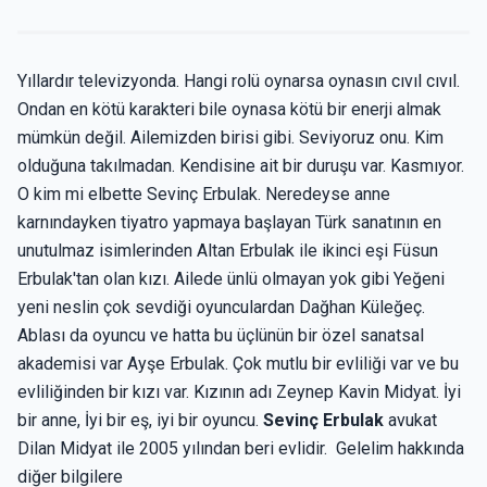
Yıllardır televizyonda. Hangi rolü oynarsa oynasın cıvıl cıvıl.
Ondan en kötü karakteri bile oynasa kötü bir enerji almak
mümkün değil. Ailemizden birisi gibi. Seviyoruz onu. Kim
olduğuna takılmadan. Kendisine ait bir duruşu var. Kasmıyor.
O kim mi elbette Sevinç Erbulak. Neredeyse anne
karnındayken tiyatro yapmaya başlayan Türk sanatının en
unutulmaz isimlerinden Altan Erbulak ile ikinci eşi Füsun
Erbulak'tan olan kızı. Ailede ünlü olmayan yok gibi Yeğeni
yeni neslin çok sevdiği oyunculardan Dağhan Küleğeç.
Ablası da oyuncu ve hatta bu üçlünün bir özel sanatsal
akademisi var Ayşe Erbulak. Çok mutlu bir evliliği var ve bu
evliliğinden bir kızı var. Kızının adı Zeynep Kavin Midyat. İyi
bir anne, İyi bir eş, iyi bir oyuncu.
Sevinç Erbulak
avukat
Dilan Midyat ile 2005 yılından beri evlidir. Gelelim hakkında
diğer bilgilere