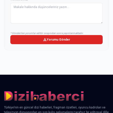
* Gönderilen yorumlar editör onayından sonra yayınlanmaktadır.
Yorumu Gönder
Türkiye’nin en güncel dizi haberleri, fragman özetleri, oyuncu kadroları ve
televizyon dünyasından en son kulis gelişmelerini tarafsız bir editoryal dille