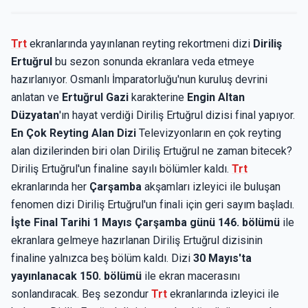
Trt
ekranlarında yayınlanan reyting rekortmeni dizi
Diriliş
Ertuğrul
bu sezon sonunda ekranlara veda etmeye
hazırlanıyor. Osmanlı İmparatorluğu'nun kuruluş devrini
anlatan ve
Ertuğrul Gazi
karakterine
Engin Altan
Düzyatan
'ın hayat verdiği Diriliş Ertuğrul dizisi final yapıyor.
En Çok Reyting Alan Dizi
Televizyonların en çok reyting
alan dizilerinden biri olan Diriliş Ertuğrul ne zaman bitecek?
Diriliş Ertuğrul'un finaline sayılı bölümler kaldı.
Trt
ekranlarında her
Çarşamba
akşamları izleyici ile buluşan
fenomen dizi Diriliş Ertuğrul'un finali için geri sayım başladı.
İşte Final Tarihi
1 Mayıs Çarşamba günü 146. bölümü
ile
ekranlara gelmeye hazırlanan Diriliş Ertuğrul dizisinin
finaline yalnızca beş bölüm kaldı. Dizi
30 Mayıs'ta
yayınlanacak 150. bölümü
ile ekran macerasını
sonlandıracak. Beş sezondur
Trt
ekranlarında izleyici ile