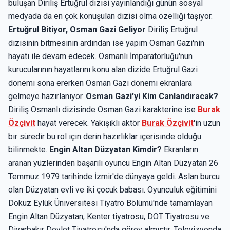
buluşan Diriliş Ertuğrul dizisi yayınlandığı günün sosyal
medyada da en çok konuşulan dizisi olma özelliği taşıyor.
Ertuğrul Bitiyor, Osman Gazi Geliyor
Diriliş Ertuğrul
dizisinin bitmesinin ardından ise yapım Osman Gazi'nin
hayatı ile devam edecek. Osmanlı İmparatorluğu'nun
kurucularının hayatlarını konu alan dizide Ertuğrul Gazi
dönemi sona ererken Osman Gazi dönemi ekranlara
gelmeye hazırlanıyor.
Osman Gazi'yi Kim Canlandıracak?
Diriliş Osmanlı dizisinde Osman Gazi karakterine ise
Burak
Özçivit
hayat verecek. Yakışıklı aktör
Burak Özçivit
'in uzun
bir süredir bu rol için derin hazırlıklar içerisinde olduğu
bilinmekte.
Engin Altan Düzyatan Kimdir?
Ekranların
aranan yüzlerinden başarılı oyuncu Engin Altan Düzyatan 26
Temmuz 1979 tarihinde İzmir'de dünyaya geldi. Aslan burcu
olan Düzyatan evli ve iki çocuk babası. Oyunculuk eğitimini
Dokuz Eylük Üniversitesi Tiyatro Bölümü'nde tamamlayan
Engin Altan Düzyatan, Kenter tiyatrosu, DOT Tiyatrosu ve
Diyarbakır Devlet Tiyatrosu'nda görev almıştır. Televizyonda