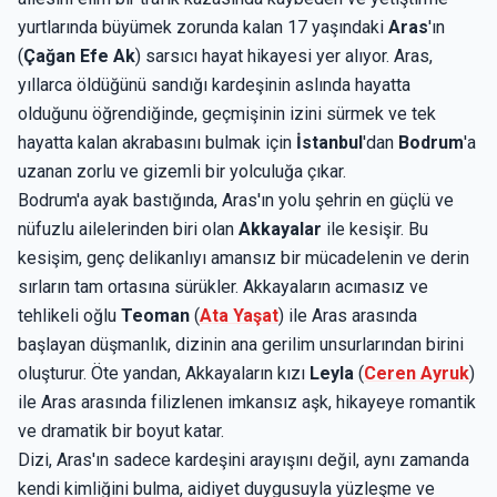
yurtlarında büyümek zorunda kalan 17 yaşındaki
Aras
'ın
(
Çağan Efe Ak
) sarsıcı hayat hikayesi yer alıyor. Aras,
yıllarca öldüğünü sandığı kardeşinin aslında hayatta
olduğunu öğrendiğinde, geçmişinin izini sürmek ve tek
hayatta kalan akrabasını bulmak için
İstanbul
'dan
Bodrum
'a
uzanan zorlu ve gizemli bir yolculuğa çıkar.
Bodrum'a ayak bastığında, Aras'ın yolu şehrin en güçlü ve
nüfuzlu ailelerinden biri olan
Akkayalar
ile kesişir. Bu
kesişim, genç delikanlıyı amansız bir mücadelenin ve derin
sırların tam ortasına sürükler. Akkayaların acımasız ve
tehlikeli oğlu
Teoman
(
Ata Yaşat
) ile Aras arasında
başlayan düşmanlık, dizinin ana gerilim unsurlarından birini
oluşturur. Öte yandan, Akkayaların kızı
Leyla
(
Ceren Ayruk
)
ile Aras arasında filizlenen imkansız aşk, hikayeye romantik
ve dramatik bir boyut katar.
Dizi, Aras'ın sadece kardeşini arayışını değil, aynı zamanda
kendi kimliğini bulma, aidiyet duygusuyla yüzleşme ve