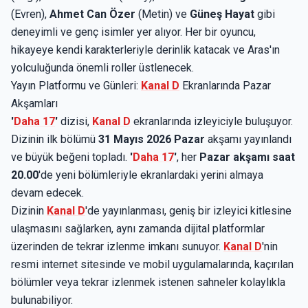
(Evren),
Ahmet Can Özer
(Metin) ve
Güneş Hayat
gibi
deneyimli ve genç isimler yer alıyor. Her bir oyuncu,
hikayeye kendi karakterleriyle derinlik katacak ve Aras'ın
yolculuğunda önemli roller üstlenecek.
Yayın Platformu ve Günleri:
Kanal D
Ekranlarında Pazar
Akşamları
'
Daha 17
'
dizisi,
Kanal D
ekranlarında izleyiciyle buluşuyor.
Dizinin ilk bölümü
31 Mayıs 2026 Pazar
akşamı yayınlandı
ve büyük beğeni topladı.
'
Daha 17
'
, her
Pazar akşamı saat
20.00
'de yeni bölümleriyle ekranlardaki yerini almaya
devam edecek.
Dizinin
Kanal D
'de yayınlanması, geniş bir izleyici kitlesine
ulaşmasını sağlarken, aynı zamanda dijital platformlar
üzerinden de tekrar izlenme imkanı sunuyor.
Kanal D
'nin
resmi internet sitesinde ve mobil uygulamalarında, kaçırılan
bölümler veya tekrar izlenmek istenen sahneler kolaylıkla
bulunabiliyor.