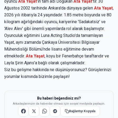
oyuncu
Ata Yaşat
'ın tam adı Doğukan
Ata Yaşat
'tır. 30
Ağustos 2002 tarihinde Ankara'da dünyaya gelen
Ata Yaşat
,
2026 yılı itibarıyla 24 yaşındadır. 1.85 metre boyunda ve 80
kilogram ağırlığındaki oyuncu, kariyerine 'Sadakatsiz' ve
'Alev Alev' gibi önemli yapımlarda rol alarak başlamıştır.
Oyunculuk eğitimini Luna Acting Studio'da tamamlayan
Yaşat, aynı zamanda Çankaya Üniversitesi Bilgisayar
Mühendisliği Bölümü'nde lisans eğitimine devam
etmektedir.
Ata Yaşat
, koyu bir Fenerbahçe taraftarıdır ve
Layla Şirin Ajans'a bağlı olarak çalışmaktadır.
Siz bu gelişme hakkında ne düşünüyorsunuz? Görüşlerinizi
yorumlar kısmında bizimle paylaşın!
Bu haberi beğendiniz mi?
Arkadaşlarınızın da haberdar olması için sosyal medyada paylaşın.
Bağlantıyı Kopyala