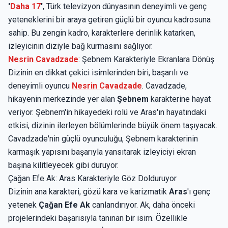
'
Daha 17
'
, Türk televizyon dünyasının deneyimli ve genç
yeteneklerini bir araya getiren güçlü bir oyuncu kadrosuna
sahip. Bu zengin kadro, karakterlere derinlik katarken,
izleyicinin diziyle bağ kurmasını sağlıyor.
Nesrin Cavadzade
: Şebnem Karakteriyle Ekranlara Dönüş
Dizinin en dikkat çekici isimlerinden biri, başarılı ve
deneyimli oyuncu
Nesrin Cavadzade
. Cavadzade,
hikayenin merkezinde yer alan
Şebnem
karakterine hayat
veriyor. Şebnem'in hikayedeki rolü ve Aras'ın hayatındaki
etkisi, dizinin ilerleyen bölümlerinde büyük önem taşıyacak.
Cavadzade'nin güçlü oyunculuğu, Şebnem karakterinin
karmaşık yapısını başarıyla yansıtarak izleyiciyi ekran
başına kilitleyecek gibi duruyor.
Çağan Efe Ak: Aras Karakteriyle Göz Dolduruyor
Dizinin ana karakteri, gözü kara ve karizmatik
Aras
'ı genç
yetenek
Çağan Efe Ak
canlandırıyor. Ak, daha önceki
projelerindeki başarısıyla tanınan bir isim. Özellikle