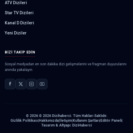
ATV Dizileri
Star TV Dizileri
Kanal D Dizileri
Yeni Diziler
BIZI TAKIP EDIN
Sosyal medyadan en son dakika dizi gelişmelerini ve fragman duyurularını
anında yakalayın.
©
2026
© 2026 Dizihaberci. Tüm Hakları Saklıdır.
Gizlilik Politikası
|
Hakkımızda
|
İletişim
|
Kullanım Şartları
|
Editör Paneli
|
Tasarım & Altyapı: DiziHaberci