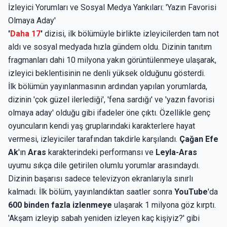
İzleyici Yorumları ve Sosyal Medya Yankıları: 'Yazın Favorisi
Olmaya Aday'
'
Daha 17
'
dizisi, ilk bölümüyle birlikte izleyicilerden tam not
aldı ve sosyal medyada hızla gündem oldu. Dizinin tanıtım
fragmanları dahi 10 milyona yakın görüntülenmeye ulaşarak,
izleyici beklentisinin ne denli yüksek olduğunu gösterdi.
İlk bölümün yayınlanmasının ardından yapılan yorumlarda,
dizinin 'çok güzel ilerlediği', 'fena sardığı' ve 'yazın favorisi
olmaya aday' olduğu gibi ifadeler öne çıktı. Özellikle genç
oyuncuların kendi yaş gruplarındaki karakterlere hayat
vermesi, izleyiciler tarafından takdirle karşılandı.
Çağan Efe
Ak
'ın
Aras
karakterindeki performansı ve
Leyla-Aras
uyumu sıkça dile getirilen olumlu yorumlar arasındaydı.
Dizinin başarısı sadece televizyon ekranlarıyla sınırlı
kalmadı. İlk bölüm, yayınlandıktan saatler sonra
YouTube
'da
600 binden fazla izlenmeye
ulaşarak 1 milyona göz kırptı.
'Akşam izleyip sabah yeniden izleyen kaç kişiyiz?' gibi