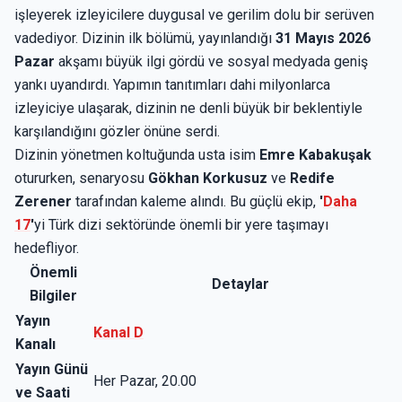
işleyerek izleyicilere duygusal ve gerilim dolu bir serüven
vadediyor. Dizinin ilk bölümü, yayınlandığı
31 Mayıs 2026
Pazar
akşamı büyük ilgi gördü ve sosyal medyada geniş
yankı uyandırdı. Yapımın tanıtımları dahi milyonlarca
izleyiciye ulaşarak, dizinin ne denli büyük bir beklentiyle
karşılandığını gözler önüne serdi.
Dizinin yönetmen koltuğunda usta isim
Emre Kabakuşak
otururken, senaryosu
Gökhan Korkusuz
ve
Redife
Zerener
tarafından kaleme alındı. Bu güçlü ekip,
'
Daha
17
'
yi Türk dizi sektöründe önemli bir yere taşımayı
hedefliyor.
Önemli
Detaylar
Bilgiler
Yayın
Kanal D
Kanalı
Yayın Günü
Her Pazar, 20.00
ve Saati