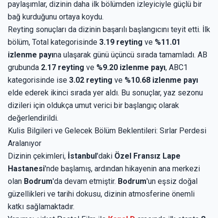
paylaşımlar, dizinin daha ilk bölümden izleyiciyle güçlü bir
bağ kurduğunu ortaya koydu.
Reyting sonuçları da dizinin başarılı başlangıcını teyit etti. İlk
bölüm, Total kategorisinde
3.19 reyting
ve
%11.01
izlenme payı
na ulaşarak günü üçüncü sırada tamamladı. AB
grubunda
2.17 reyting
ve
%9.20 izlenme payı
, ABC1
kategorisinde ise
3.02 reyting
ve
%10.68 izlenme payı
elde ederek ikinci sırada yer aldı. Bu sonuçlar, yaz sezonu
dizileri için oldukça umut verici bir başlangıç olarak
değerlendirildi.
Kulis Bilgileri ve Gelecek Bölüm Beklentileri: Sırlar Perdesi
Aralanıyor
Dizinin çekimleri,
İstanbul
'daki
Özel Fransız Lape
Hastanesi
'nde başlamış, ardından hikayenin ana merkezi
olan
Bodrum
'da devam etmiştir.
Bodrum
'un eşsiz doğal
güzellikleri ve tarihi dokusu, dizinin atmosferine önemli
katkı sağlamaktadır.