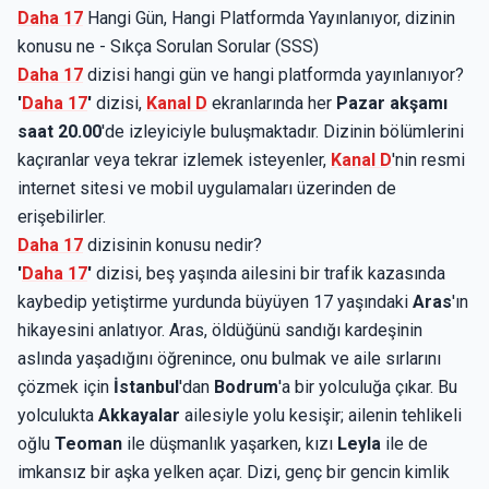
Daha 17
Hangi Gün, Hangi Platformda Yayınlanıyor, dizinin
konusu ne - Sıkça Sorulan Sorular (SSS)
Daha 17
dizisi hangi gün ve hangi platformda yayınlanıyor?
'
Daha 17
'
dizisi,
Kanal D
ekranlarında her
Pazar akşamı
saat 20.00
'de izleyiciyle buluşmaktadır. Dizinin bölümlerini
kaçıranlar veya tekrar izlemek isteyenler,
Kanal D
'nin resmi
internet sitesi ve mobil uygulamaları üzerinden de
erişebilirler.
Daha 17
dizisinin konusu nedir?
'
Daha 17
'
dizisi, beş yaşında ailesini bir trafik kazasında
kaybedip yetiştirme yurdunda büyüyen 17 yaşındaki
Aras
'ın
hikayesini anlatıyor. Aras, öldüğünü sandığı kardeşinin
aslında yaşadığını öğrenince, onu bulmak ve aile sırlarını
çözmek için
İstanbul
'dan
Bodrum
'a bir yolculuğa çıkar. Bu
yolculukta
Akkayalar
ailesiyle yolu kesişir; ailenin tehlikeli
oğlu
Teoman
ile düşmanlık yaşarken, kızı
Leyla
ile de
imkansız bir aşka yelken açar. Dizi, genç bir gencin kimlik