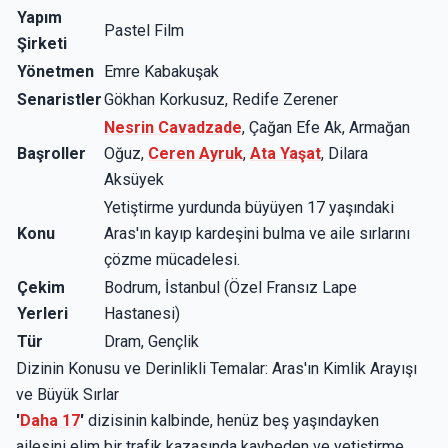
Yapım
Pastel Film
Şirketi
Yönetmen
Emre Kabakuşak
Senaristler
Gökhan Korkusuz, Redife Zerener
Nesrin Cavadzade
, Çağan Efe Ak, Armağan
Başroller
Oğuz,
Ceren Ayruk
,
Ata Yaşat
, Dilara
Aksüyek
Yetiştirme yurdunda büyüyen 17 yaşındaki
Konu
Aras'ın kayıp kardeşini bulma ve aile sırlarını
çözme mücadelesi.
Çekim
Bodrum, İstanbul (Özel Fransız Lape
Yerleri
Hastanesi)
Tür
Dram, Gençlik
Dizinin Konusu ve Derinlikli Temalar: Aras'ın Kimlik Arayışı
ve Büyük Sırlar
'
Daha 17
'
dizisinin kalbinde, henüz beş yaşındayken
ailesini elim bir trafik kazasında kaybeden ve yetiştirme