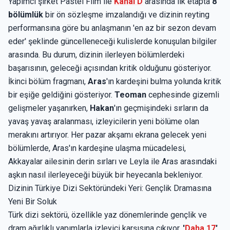
Yapımcı şirket Pastel Film ile
Kanal D
arasında ilk etapta
8
bölümlük
bir ön sözleşme imzalandığı ve dizinin reyting
performansına göre bu anlaşmanın 'en az bir sezon devam
eder' şeklinde güncelleneceği kulislerde konuşulan bilgiler
arasında. Bu durum, dizinin ilerleyen bölümlerdeki
başarısının, geleceği açısından kritik olduğunu gösteriyor.
İkinci bölüm fragmanı,
Aras
'ın kardeşini bulma yolunda kritik
bir eşiğe geldiğini gösteriyor.
Teoman
cephesinde gizemli
gelişmeler yaşanırken,
Hakan
'ın geçmişindeki sırların da
yavaş yavaş aralanması, izleyicilerin yeni bölüme olan
merakını artırıyor. Her pazar akşamı ekrana gelecek yeni
bölümlerde, Aras'ın kardeşine ulaşma mücadelesi,
Akkayalar ailesinin derin sırları ve Leyla ile Aras arasındaki
aşkın nasıl ilerleyeceği büyük bir heyecanla bekleniyor.
Dizinin Türkiye Dizi Sektöründeki Yeri: Gençlik Dramasına
Yeni Bir Soluk
Türk dizi sektörü, özellikle yaz dönemlerinde gençlik ve
dram ağırlıklı yapımlarla izleyici karşısına çıkıyor.
'
Daha 17
'