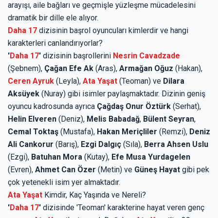
arayışı, aile bağları ve geçmişle yüzleşme mücadelesini
dramatik bir dille ele alıyor.
Daha 17
dizisinin başrol oyuncuları kimlerdir ve hangi
karakterleri canlandırıyorlar?
'
Daha 17
'
dizisinin başrollerini
Nesrin Cavadzade
(Şebnem),
Çağan Efe Ak
(Aras),
Armağan Oğuz
(Hakan),
Ceren Ayruk
(Leyla),
Ata Yaşat
(Teoman) ve
Dilara
Aksüyek
(Nuray) gibi isimler paylaşmaktadır. Dizinin geniş
oyuncu kadrosunda ayrıca
Çağdaş Onur Öztürk
(Serhat),
Helin Elveren
(Deniz),
Melis Babadağ
,
Bülent Seyran
,
Cemal Toktaş
(Mustafa),
Hakan Meriçliler
(Remzi),
Deniz
Ali Cankorur
(Barış),
Ezgi Dalgıç
(Sıla),
Berra Ahsen Uslu
(Ezgi),
Batuhan Mora
(Kutay),
Efe Musa Yurdagelen
(Evren),
Ahmet Can Özer
(Metin) ve
Güneş Hayat
gibi pek
çok yetenekli isim yer almaktadır.
Ata Yaşat
Kimdir, Kaç Yaşında ve Nereli?
'
Daha 17
'
dizisinde 'Teoman' karakterine hayat veren genç