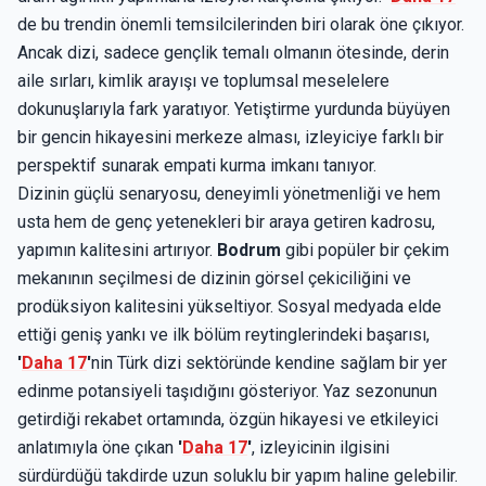
de bu trendin önemli temsilcilerinden biri olarak öne çıkıyor.
Ancak dizi, sadece gençlik temalı olmanın ötesinde, derin
aile sırları, kimlik arayışı ve toplumsal meselelere
dokunuşlarıyla fark yaratıyor. Yetiştirme yurdunda büyüyen
bir gencin hikayesini merkeze alması, izleyiciye farklı bir
perspektif sunarak empati kurma imkanı tanıyor.
Dizinin güçlü senaryosu, deneyimli yönetmenliği ve hem
usta hem de genç yetenekleri bir araya getiren kadrosu,
yapımın kalitesini artırıyor.
Bodrum
gibi popüler bir çekim
mekanının seçilmesi de dizinin görsel çekiciliğini ve
prodüksiyon kalitesini yükseltiyor. Sosyal medyada elde
ettiği geniş yankı ve ilk bölüm reytinglerindeki başarısı,
'
Daha 17
'
nin Türk dizi sektöründe kendine sağlam bir yer
edinme potansiyeli taşıdığını gösteriyor. Yaz sezonunun
getirdiği rekabet ortamında, özgün hikayesi ve etkileyici
anlatımıyla öne çıkan
'
Daha 17
'
, izleyicinin ilgisini
sürdürdüğü takdirde uzun soluklu bir yapım haline gelebilir.