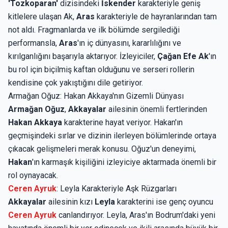
'Tozkoparan'
dizisindeki
İskender
karakteriyle geniş
kitlelere ulaşan Ak,
Aras
karakteriyle de hayranlarından tam
not aldı. Fragmanlarda ve ilk bölümde sergilediği
performansla,
Aras
'ın iç dünyasını, kararlılığını ve
kırılganlığını başarıyla aktarıyor. İzleyiciler,
Çağan Efe Ak
'ın
bu rol için biçilmiş kaftan olduğunu ve serseri rollerin
kendisine çok yakıştığını dile getiriyor.
Armağan Oğuz: Hakan Akkaya'nın Gizemli Dünyası
Armağan Oğuz
,
Akkayalar
ailesinin önemli fertlerinden
Hakan Akkaya
karakterine hayat veriyor. Hakan'ın
geçmişindeki sırlar ve dizinin ilerleyen bölümlerinde ortaya
çıkacak gelişmeleri merak konusu. Oğuz'un deneyimi,
Hakan
'ın karmaşık kişiliğini izleyiciye aktarmada önemli bir
rol oynayacak.
Ceren Ayruk
: Leyla Karakteriyle Aşk Rüzgarları
Akkayalar
ailesinin kızı
Leyla
karakterini ise genç oyuncu
Ceren Ayruk
canlandırıyor. Leyla, Aras'ın Bodrum'daki yeni