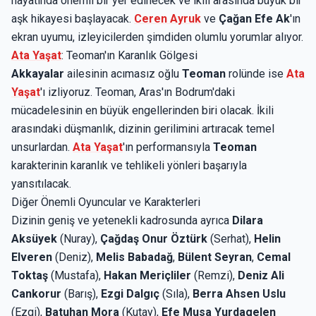
hayatında önemli bir yer edinecek ve ikili arasında büyük bir
aşk hikayesi başlayacak.
Ceren Ayruk
ve
Çağan Efe Ak
'ın
ekran uyumu, izleyicilerden şimdiden olumlu yorumlar alıyor.
Ata Yaşat
: Teoman'ın Karanlık Gölgesi
Akkayalar
ailesinin acımasız oğlu
Teoman
rolünde ise
Ata
Yaşat
'ı izliyoruz. Teoman, Aras'ın Bodrum'daki
mücadelesinin en büyük engellerinden biri olacak. İkili
arasındaki düşmanlık, dizinin gerilimini artıracak temel
unsurlardan.
Ata Yaşat
'ın performansıyla
Teoman
karakterinin karanlık ve tehlikeli yönleri başarıyla
yansıtılacak.
Diğer Önemli Oyuncular ve Karakterleri
Dizinin geniş ve yetenekli kadrosunda ayrıca
Dilara
Aksüyek
(Nuray),
Çağdaş Onur Öztürk
(Serhat),
Helin
Elveren
(Deniz),
Melis Babadağ
,
Bülent Seyran
,
Cemal
Toktaş
(Mustafa),
Hakan Meriçliler
(Remzi),
Deniz Ali
Cankorur
(Barış),
Ezgi Dalgıç
(Sıla),
Berra Ahsen Uslu
(Ezgi),
Batuhan Mora
(Kutay),
Efe Musa Yurdagelen