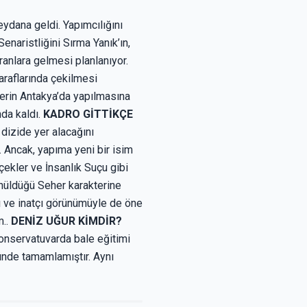
eydana geldi. Yapımcılığını
enaristliğini Sırma Yanık’ın,
ranlara gelmesi planlanıyor.
araflarında çekilmesi
lerin Antakya’da yapılmasına
nda kaldı.
KADRO GİTTİKÇE
dizide yer alacağını
. Ancak, yapıma yeni bir isim
ekler ve İnsanlık Suçu gibi
ünüldüğü Seher karakterine
ı ve inatçı görünümüyle de öne
m..
DENİZ UĞUR KİMDİR?
konservatuvarda bale eğitimi
ünde tamamlamıştır. Aynı