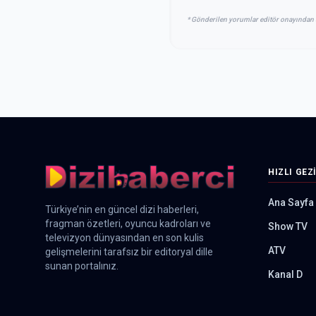
* Gönderilen yorumlar editör onayından 
HIZLI GEZ
Ana Sayfa
Türkiye’nin en güncel dizi haberleri,
fragman özetleri, oyuncu kadroları ve
Show TV
televizyon dünyasından en son kulis
ATV
gelişmelerini tarafsız bir editoryal dille
sunan portalınız.
Kanal D