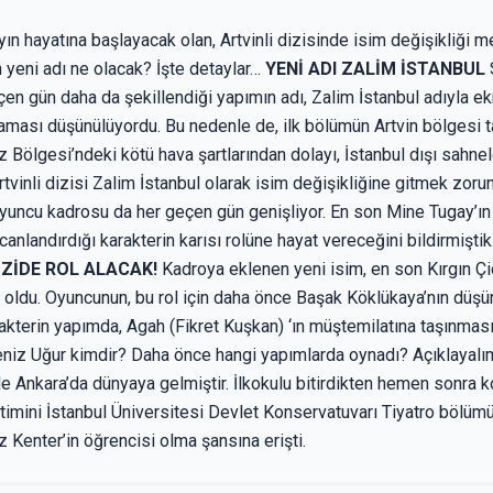
yın hayatına başlayacak olan, Artvinli dizisinde isim değişikliği m
n yeni adı ne olacak? İşte detaylar…
YENİ ADI ZALİM İSTANBUL
S
en gün daha da şekillendiği yapımın adı, Zalim İstanbul adıyla ek
laması düşünülüyordu. Bu nedenle de, ilk bölümün Artvin bölgesi t
 Bölgesi’ndeki kötü hava şartlarından dolayı, İstanbul dışı sahne
rtvinli dizisi Zalim İstanbul olarak isim değişikliğine gitmek zoru
yuncu kadrosu da her geçen gün genişliyor. En son Mine Tugay’ın 
anlandırdığı karakterin karısı rolüne hayat vereceğini bildirmiştik
İZİDE ROL ALACAK!
Kadroya eklenen yeni isim, en son Kırgın Çiç
r oldu. Oyuncunun, bu rol için daha önce Başak Köklükaya’nın düş
rakterin yapımda, Agah (Fikret Kuşkan) ‘ın müştemilatına taşınmas
niz Uğur kimdir? Daha önce hangi yapımlarda oynadı? Açıklayalı
e Ankara’da dünyaya gelmiştir. İlkokulu bitirdikten hemen sonra 
itimini İstanbul Üniversitesi Devlet Konservatuvarı Tiyatro bölüm
 Kenter’in öğrencisi olma şansına erişti.