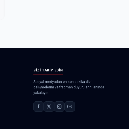
BIZI TAKIP EDIN
Sosyal medyadan en son dakika dizi
gelişmelerini ve fragman duyurularını anında
yakalayın.