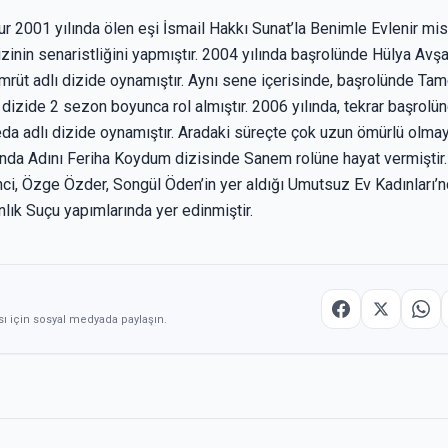
 2001 yılında ölen eşi İsmail Hakkı Sunat’la Benimle Evlenir mis
izinin senaristliğini yapmıştır. 2004 yılında başrolünde Hülya Avşa
mrüt adlı dizide oynamıştır. Aynı sene içerisinde, başrolünde Tam
dizide 2 sezon boyunca rol almıştır. 2006 yılında, tekrar başrolün
da adlı dizide oynamıştır. Aradaki süreçte çok uzun ömürlü olma
nda Adını Feriha Koydum dizisinde Sanem rolüne hayat vermiştir. 
i, Özge Özder, Songül Öden’in yer aldığı Umutsuz Ev Kadınları’nda
nlık Suçu yapımlarında yer edinmiştir.
sı için sosyal medyada paylaşın.