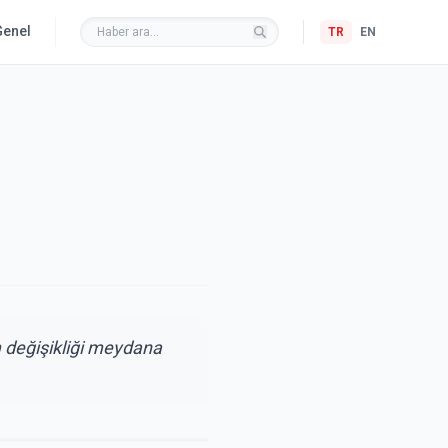
Genel
TR
EN
m değişikliği meydana