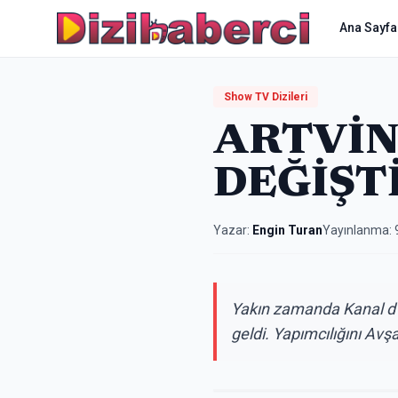
Ana Sayfa
Show TV Dizileri
ARTVİNL
DEĞİŞT
Yazar:
Engin Turan
Yayınlanma:
Yakın zamanda Kanal d ‘
geldi. Yapımcılığını Avşar