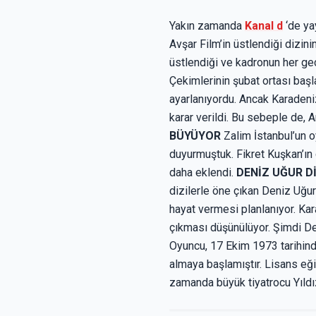
Yakın zamanda
Kanal d
‘de ya
Avşar Film’in üstlendiği dizini
üstlendiği ve kadronun her geç
Çekimlerinin şubat ortası baş
ayarlanıyordu. Ancak Karadeniz
karar verildi. Bu sebeple de, A
BÜYÜYOR
Zalim İstanbul’un o
duyurmuştuk. Fikret Kuşkan’ın c
daha eklendi.
DENİZ UĞUR D
dizilerle öne çıkan Deniz Uğu
hayat vermesi planlanıyor. Ka
çıkması düşünülüyor. Şimdi De
Oyuncu, 17 Ekim 1973 tarihind
almaya başlamıştır. Lisans eğ
zamanda büyük tiyatrocu Yıldız