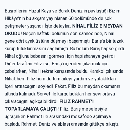
Başrollerini Hazal Kaya ve Burak Deniz’in paylaştığı Bizim
Hikâye’nin bu akşam yayınlanan 60.bölümünde de şok
gelişmeler yaşandı. İşte detaylar..
NİHAL FİLİZ’E MEYDAN
OKUDU!
Geçen haftaki bölümün son sahnesinde, Nihal
gene dört ayak üstüne düşmeyi başarmıştı. Barış’a bir tuzak
kurup tutuklanmasını sağlamıştı. Bu bölüm Barış hapse girdi.
Nihal oğlunu babasını görmesi için hapishaneye getirdi.
Diğer taraftan Filiz ise, Barış’ı içeriden çıkarmak için
çabalarken, Nihal’i tekrar karşısında buldu. Karakol çıkışında
Nihal, hem Filiz hem de tüm aileyi yardım ve yataklıktan
içeri attıracağını söyledi. Fakat, Filiz bu meydan okumanın
altında kalmadı. Servet ile kurguladıkları her şeyi ortaya
çıkaracağını açıkça bildirdi.
FİLİZ RAHMET’İ
TOPARLAMAYA ÇALIŞTI!
Filiz, Barış meselesiyle
uğraşırken Rahmet ile arasındaki mesafede açılmaya
başladı. Rahmet, Deniz ve ablası arasında gittikçe sıkıştı.