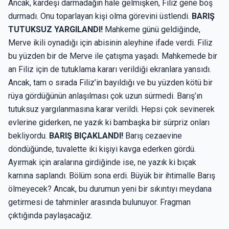
Ancak, kardeşi darmadağın hale gelmişken, Filiz gene boş
durmadı. Onu toparlayan kişi olma görevini üstlendi.
BARIŞ
TUTUKSUZ YARGILANDI!
Mahkeme günü geldiğinde,
Merve ikili oynadığı için abisinin aleyhine ifade verdi. Filiz
bu yüzden bir de Merve ile çatışma yaşadı. Mahkemede bir
an Filiz için de tutuklama kararı verildiği ekranlara yansıdı.
Ancak, tam o sırada Filiz’in bayıldığı ve bu yüzden kötü bir
rüya gördüğünün anlaşılması çok uzun sürmedi. Barış’ın
tutuksuz yargılanmasına karar verildi. Hepsi çok sevinerek
evlerine giderken, ne yazık ki bambaşka bir sürpriz onları
bekliyordu.
BARIŞ BIÇAKLANDI!
Barış cezaevine
döndüğünde, tuvalette iki kişiyi kavga ederken gördü.
Ayırmak için aralarına girdiğinde ise, ne yazık ki bıçak
karnına saplandı. Bölüm sona erdi. Büyük bir ihtimalle Barış
ölmeyecek? Ancak, bu durumun yeni bir sıkıntıyı meydana
getirmesi de tahminler arasında bulunuyor. Fragman
çıktığında paylaşacağız.