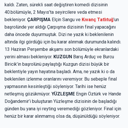
kaldı. Zaten, sürekli saat değiştiren komedi dizisinin
40.bölümüyle, 2 Mayıs’ta seyircilere veda etmesi
bekleniyor.
ÇARPIŞMA
Elçin Sangu ve
Kıvanç Tatlıtuğ
’un
başrolünde yer aldığı Çarpışma dizisinin final yapacağını
daha öncede duyurmuştuk. Dizi ne yazık ki beklenilenin
altında ilgi gördüğü için bu karar alınmak durumunda kalındı.
13 Haziran Perşembe akşamı son bölümüyle ekranlardaki
yerini alması bekleniyor.
KUZGUN
Barış Arduç ve Burcu
Biricik’in başrolünü paylaştığı Kuzgun dizisi büyük bir
beklentiyle yayın hayatına başladı. Ama, ne yazık ki o da
beklenilen izlenme oranlarını veremiyor. Bu sebeple final
yapmasının kesinleştiği söyleniyor. Tarihi ise henüz
netleşmiş gözükmüyor.
YÜZLEŞME
Engin Öztürk ve Hande
Doğandemir’i buluşturan Yüzleşme dizisinin de başladığı
günden bu yana iyi reyting veremediği gözleniyor. Final için
henüz bir karar alınmamış olsa da, düşünüldüğü söyleniyor.