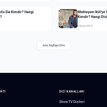
lis Ela Kimdir? Hangi
Muhteşem İkili'ye 
ı?
Kimdir? Hangi Diz
8 Aralık 2018
Ana Sayfaya Dön
INTI
DIZI KANALLARI
Show TV Dizileri