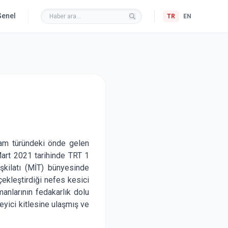
Genel
TR
EN
 dram türündeki önde gelen
Mart 2021 tarihinde TRT 1
Teşkilatı (MİT) bünyesinde
ekleştirdiği nefes kesici
manlarının fedakarlık dolu
eyici kitlesine ulaşmış ve