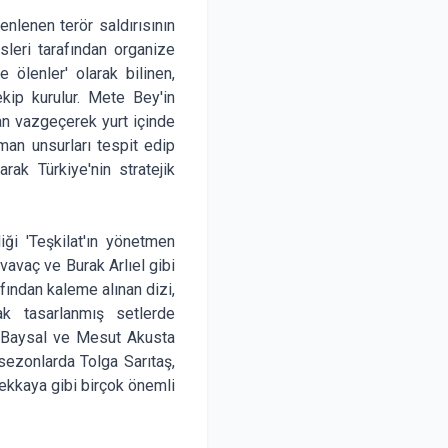
enlenen terör saldırısının
isleri tarafından organize
 ölenler' olarak bilinen,
kip kurulur. Mete Bey'in
dan vazgeçerek yurt içinde
şman unsurları tespit edip
rak Türkiye'nin stratejik
iği 'Teşkilat'ın yönetmen
vavaç ve Burak Arlıel gibi
fından kaleme alınan dizi,
ak tasarlanmış setlerde
iz Baysal ve Mesut Akusta
 sezonlarda Tolga Sarıtaş,
ekkaya gibi birçok önemli