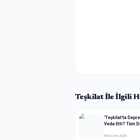
Teşkilat
İle İlgili 
'Teşkilat'ta Depre
Veda Etti? Tüm D
8 Haziran 2026