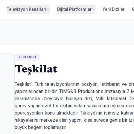
Televizyon Kanalları
Dijital Platformlar
Yeni Diziler
YERLI DIZI
Teşkilat
Teşkilat', Türk televizyonlarının aksiyon, istihbarat ve
yapımlarından biridir. TİMS&B Productions imzasıyla 7 
ekranlarında izleyiciyle buluşan dizi, Milli İstihbarat 
görev yapan özel bir ekibin vatan savunması uğruna gerç
operasyonları konu almaktadır. Türkiye'nin isimsiz kahra
hikayelerini merkeze alan yapım, kısa sürede geniş bir izl
büyük beğeni toplamıştır.