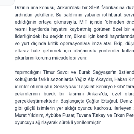
Dizinin ana konusu, Ankara'daki bir SİHA fabrikasına düz
ardından şekillenir. Bu saldırının yabancı istihbarat serv
edildiğinin ortaya çıkmasıyla, MİT içinde 'ölmeden önce
resmi kayıtlarda hayatını kaybetmiş görünen özel bir e
liderliğindeki bu seçkin tim, ülkesi için kendi hayatların
ve yurt dışında kritik operasyonlara imza atar. Ekip, dü
etkisiz hale getirmek için olağanüstü yöntemler kullana
çıkarlarını koruma mücadelesi verir.
Yapımcılığını Timur Savcı ve Burak Sağyaşar'ın üstlend
koltuğunda farklı sezonlarda Yağız Alp Akaydın, Hakan Kır
isimler oturmuştur. Senaryosu 'Teşkilat Senaryo Ekibi' tara
çekimlerinin büyük bir kısmını Ankara'da, özel olar
gerçekleştirmektedir. Başlangıçta Çağlar Ertuğrul, Den
gibi güçlü isimlerin yer aldığı oyuncu kadrosu, ilerleyen
Murat Yıldırım, Aybüke Pusat, Tuvana Türkay ve Erkan Pet
oyuncuyu ağırlayarak sürekli yenilenmiştir.