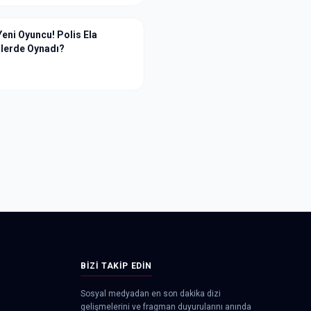
Yeni Oyuncu! Polis Ela
ilerde Oynadı?
BIZI TAKIP EDIN
Sosyal medyadan en son dakika dizi
gelişmelerini ve fragman duyurularını anında