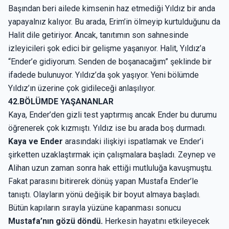
Başından beri ailede kimsenin haz etmediği Yıldız bir anda
yapayalnız kalıyor. Bu arada, Erim’in ölmeyip kurtulduğunu da
Halit dile getiriyor. Ancak, tanıtımın son sahnesinde
izleyicileri şok edici bir gelişme yaşanıyor. Halit, Yıldız’a
“Ender’e gidiyorum. Senden de boşanacağım” şeklinde bir
ifadede bulunuyor. Yıldız’da şok yaşıyor. Yeni bölümde
Yıldız’ın üzerine çok gidileceği anlaşılıyor.
42.BÖLÜMDE YAŞANANLAR
Kaya, Ender’den gizli test yaptırmış ancak Ender bu durumu
öğrenerek çok kızmıştı. Yıldız ise bu arada boş durmadı.
Kaya ve Ender
arasındaki ilişkiyi ispatlamak ve Ender’i
şirketten uzaklaştırmak için çalışmalara başladı. Zeynep ve
Alihan uzun zaman sonra hak ettiği mutluluğa kavuşmuştu.
Fakat parasını bitirerek dönüş yapan Mustafa Ender’le
tanıştı. Olayların yönü değişik bir boyut almaya başladı.
Bütün kapıların sırayla yüzüne kapanması sonucu
Mustafa’nın gözü döndü.
Herkesin hayatını etkileyecek