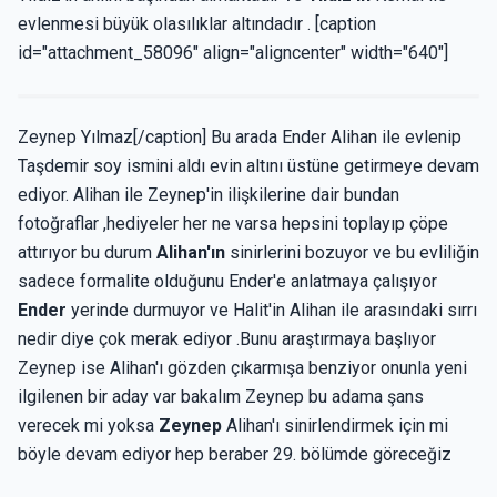
evlenmesi büyük olasılıklar altındadır . [caption
id="attachment_58096" align="aligncenter" width="640"]
Zeynep Yılmaz[/caption] Bu arada Ender Alihan ile evlenip
Taşdemir soy ismini aldı evin altını üstüne getirmeye devam
ediyor. Alihan ile Zeynep'in ilişkilerine dair bundan
fotoğraflar ,hediyeler her ne varsa hepsini toplayıp çöpe
attırıyor bu durum
Alihan'ın
sinirlerini bozuyor ve bu evliliğin
sadece formalite olduğunu Ender'e anlatmaya çalışıyor
Ender
yerinde durmuyor ve Halit'in Alihan ile arasındaki sırrı
nedir diye çok merak ediyor .Bunu araştırmaya başlıyor
Zeynep ise Alihan'ı gözden çıkarmışa benziyor onunla yeni
ilgilenen bir aday var bakalım Zeynep bu adama şans
verecek mi yoksa
Zeynep
Alihan'ı sinirlendirmek için mi
böyle devam ediyor hep beraber 29. bölümde göreceğiz