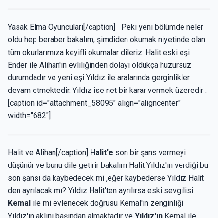
Yasak Elma Oyuncuları[/caption] Peki yeni bölümde neler
oldu hep beraber bakalım, şimdiden okumak niyetinde olan
tüm okurlarımıza keyifli okumalar dileriz. Halit eski eşi
Ender ile Alihan'ın evliliğinden dolayı oldukça huzursuz
durumdadır ve yeni eşi Yıldız ile aralarında gerginlikler
devam etmektedir. Yıldız ise net bir karar vermek üzeredir .
[caption id="attachment_58095" align="aligncenter"
width="682"]
Halit ve Alihan[/caption]
Halit'e
son bir şans vermeyi
düşünür ve bunu dile getirir bakalım Halit Yıldız'ın verdiği bu
son şansı da kaybedecek mi ,eğer kaybederse Yıldız Halit
den ayrılacak mı? Yıldız Halit'ten ayrılırsa eski sevgilisi
Kemal
ile mi evlenecek doğrusu Kemal'in zenginliği
Yıldız'ın aklını başından almaktadır ve
Yıldız'ın
Kemal ile