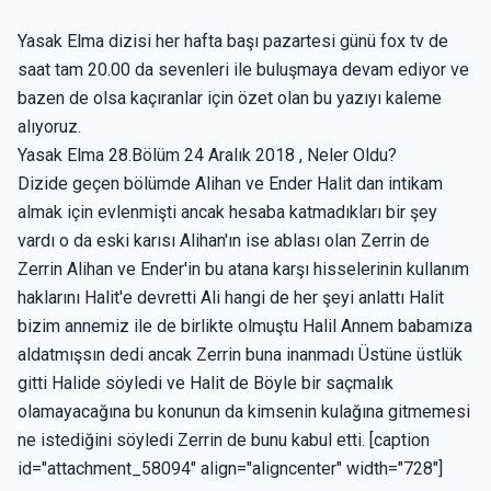
Yasak Elma dizisi her hafta başı pazartesi günü fox tv de
saat tam 20.00 da sevenleri ile buluşmaya devam ediyor ve
bazen de olsa kaçıranlar için özet olan bu yazıyı kaleme
alıyoruz.
Yasak Elma 28.Bölüm 24 Aralık 2018 , Neler Oldu?
Dizide geçen bölümde Alihan ve Ender Halit dan intikam
almak için evlenmişti ancak hesaba katmadıkları bir şey
vardı o da eski karısı Alihan'ın ise ablası olan Zerrin de
Zerrin Alihan ve Ender'in bu atana karşı hisselerinin kullanım
haklarını Halit'e devretti Ali hangi de her şeyi anlattı Halit
bizim annemiz ile de birlikte olmuştu Halil Annem babamıza
aldatmışsın dedi ancak Zerrin buna inanmadı Üstüne üstlük
gitti Halide söyledi ve Halit de Böyle bir saçmalık
olamayacağına bu konunun da kimsenin kulağına gitmemesi
ne istediğini söyledi Zerrin de bunu kabul etti. [caption
id="attachment_58094" align="aligncenter" width="728"]