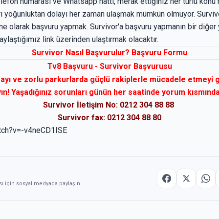
telefon numarası ve Whatsapp hattı, merak ettiğiniz her türlü konu 
ırı yoğunluktan dolayı her zaman ulaşmak mümkün olmuyor. Survivor
ne olarak başvuru yapmak. Survivor'a başvuru yapmanın bir diğer 
aylaştığımız link üzerinden ulaştırmak olacaktır.
Survivor Nasıl Başvurulur? Başvuru Formu
Tv8 Başvuru - Survivor Başvurusu
ayı ve zorlu parkurlarda güçlü rakiplerle mücadele etmeyi 
ın! Yaşadığınız sorunları günün her saatinde yorum kısmında 
Survivor İletişim No: 0212 304 88 88
Survivor fax: 0212 304 88 80
atch?v=-v4neCD1ISE
sı için sosyal medyada paylaşın.