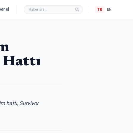
Genel
TR
EN
im
 Hattı
m hattı, Survivor