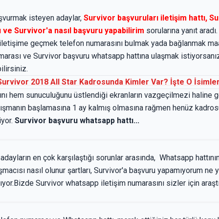
şvurmak isteyen adaylar,
Survivor başvuruları iletişim hattı, S
 ve Survivor'a nasıl başvuru yapabilirim
sorularına yanıt aradı
iletişime geçmek telefon numarasını bulmak yada bağlanmak maa
numarası ve Survivor başvuru whatsapp hattına ulaşmak istiyorsanı
lirsiniz.
Survivor 2018 All Star Kadrosunda Kimler Var? İşte O İsimler
ığını hem sunuculuğunu üstlendiği ekranların vazgeçilmezi haline
arışmanın başlamasına 1 ay kalmış olmasına rağmen henüz kadro
iyor.
Survivor başvuru whatsapp hattı...
dayların en çok karşılaştığı sorunlar arasında, Whatsapp hattını
rışmacısı nasıl olunur şartları, Survivor'a başvuru yapamıyorum ne 
ıyor.Bizde Survivor whatsapp iletişim numarasını sizler için araştı