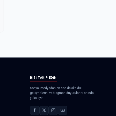
BIZI TAKIP EDIN
Sosyal medyadan en son dakika dizi
gelişmelerini ve fragman duyurularını anında
yakalayın.