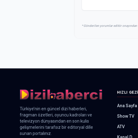
* Gönderilen yorumlar editör onayından 
HIZLI GEZ
Ana Sayfa
Türkiye’nin en güncel dizi haberleri,
fragman özetleri, oyuncu kadroları ve
Show TV
televizyon dünyasından en son kulis
ATV
gelişmelerini tarafsız bir editoryal dille
sunan portalınız.
Kanal D