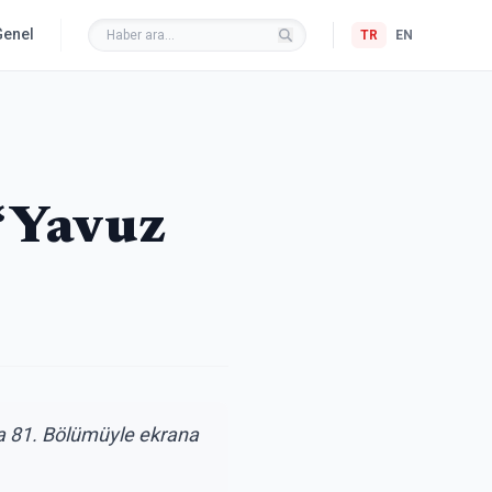
Genel
TR
EN
‘Yavuz
afta 81. Bölümüyle ekrana