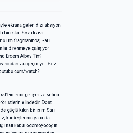
müyle ekrana gelen dizi aksiyon
a biri olan Söz dizisi
i bölüm fragmanında; Sarı
lar direnmeye çalışıyor.
 Ama Erdem Albay Tim’i
davasından vazgeçmiyor. Söz
.youtube.com/watch?
st’tan emir geliyor ve şehrin
öristlerin elindedir. Dost
de güçlü kılan bir isim Sarı
uz, kardeşlerinin yanında
iği hali kabul edemeyeceğini