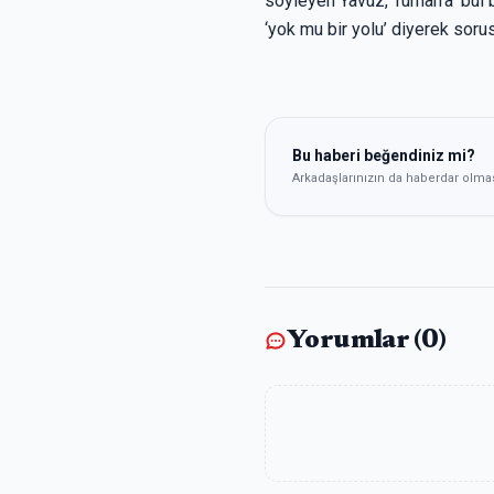
söyleyen Yavuz, Turhan’a ‘bul
‘yok mu bir yolu’ diyerek soru
Bu haberi beğendiniz mi?
Arkadaşlarınızın da haberdar olma
Yorumlar (
0
)