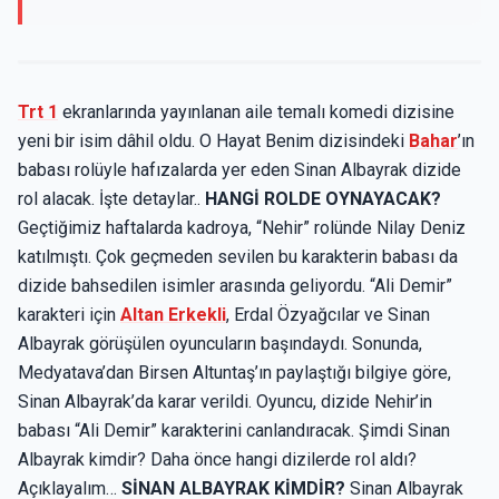
Trt 1
ekranlarında yayınlanan aile temalı komedi dizisine
yeni bir isim dâhil oldu. O Hayat Benim dizisindeki
Bahar
’ın
babası rolüyle hafızalarda yer eden Sinan Albayrak dizide
rol alacak. İşte detaylar..
HANGİ ROLDE OYNAYACAK?
Geçtiğimiz haftalarda kadroya, “Nehir” rolünde Nilay Deniz
katılmıştı. Çok geçmeden sevilen bu karakterin babası da
dizide bahsedilen isimler arasında geliyordu. “Ali Demir”
karakteri için
Altan Erkekli
, Erdal Özyağcılar ve Sinan
Albayrak görüşülen oyuncuların başındaydı. Sonunda,
Medyatava’dan Birsen Altuntaş’ın paylaştığı bilgiye göre,
Sinan Albayrak’da karar verildi. Oyuncu, dizide Nehir’in
babası “Ali Demir” karakterini canlandıracak. Şimdi Sinan
Albayrak kimdir? Daha önce hangi dizilerde rol aldı?
Açıklayalım…
SİNAN ALBAYRAK KİMDİR?
Sinan Albayrak