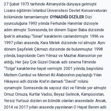
27 Şubat 1973 tarihinde Almanya’da dünyaya gelmiştir.
Lisans eğitimini İstanbul Üniversitesi Devlet Konservatuvarı
bölümünde tamamlamıştır.
OYNADIĞI DİZİLER
Dizi
oyunculuğuna 1993 yılında Ferhunde Hanımlar dizisiyle
adım atmıştır. Sonrasında, bir dönem Süper Baba dizisinde
İpek’in arkadaşı “Sinan” karakterini canlandırmıştır. 1996 ve
1997 yılları arasında, Kara Melek dizisinde rol almıştır. Aynı
dönem Şaşıfelek Çıkmazı dizisinde de bulunmuştur. 1998
yılında, başrolünde Cem Yılmaz ve Mazhar Alanson’un yer
aldığı, Her Şey Çok Güzel Olacak adlı sinema filminde
“Tolga” karakterine hayat vermiştir. 2001 yılında, başrolünü
Meltem Cumbul ve Memet Ali Alabora’nın paylaştığı Yılan
Hikayesi adlı dizide Kral’ın damadı “David” rolünü
oynamıştır. Sonrasında da sayısız dizi ve filmde yer almıştır.
Omuz Omuza, Kurtlar Vadisi, Beyaz Gelincik, Kampüsistan,
Yersiz Yurtsuz dizileri en bilindik olanları arasındadır. Ancak,
2014 ve 2017 yılları arasında yayınlanan O Hayat Benim adlı