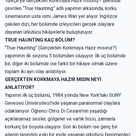
Türkçe'ye Gerçekten Korkmaya Hazır mısınız? şeklinde
çevrilen “True Haunting” adlı yapımın arkasında, korku
sinemasının usta ismi James Wan yer alıyor. İngilizce
çekilen dizi, her bölümde izleyicileri gerçek olaylara
dayanan ürkütücü hikâyelerle buluşturuyor.
TRUE HAUNTING KAÇ BÖLÜM?
“True Haunting” (Gerçekten Korkmaya Hazır mısınız?)
yapımının ilk sezonu 5 bölümden oluşuyor. İlk üç bölümde
bir, diğer iki bölümde ise farklı bir hikaye olmak üzere
toplam iki ayrı olay anlatılıyor.
GERÇEKTEN KORKMAYA HAZIR MISIN NEYİ
ANLATIYOR?
Yapımın ilk üç bölümü, 1984 yılında New York’taki SUNY
Geneseo Üniversitesi’nde yaşanan paranormal olaylara
odaklanıyor. Öğrenci Chris Di Cesare’nin yaşadığı
açıklanamaz sesler, gölgeler ve varlık hissi, zamanla
korkunç bir boyuta ulaşıyor. Son iki bölüm ise genç bir
ailenin taşındığı eski bir evde yaşanan ürkütücü fenomenleri