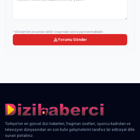
* Gönderilen yorumlar editör onayından sonra yayınlanmaktadır.
Yorumu Gönder
Türkiye’nin en güncel dizi haberleri, fragman özetleri, oyuncu kadroları ve
televizyon dünyasından en son kulis gelişmelerini tarafsız bir editoryal dille
sunan portalınız.