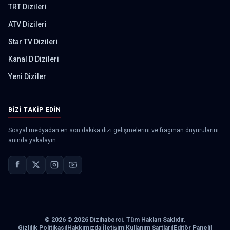
TRT Dizileri
ATV Dizileri
Star TV Dizileri
Kanal D Dizileri
Yeni Diziler
BIZI TAKIP EDIN
Sosyal medyadan en son dakika dizi gelişmelerini ve fragman duyurularını
anında yakalayın.
©
2026
© 2026 Dizihaberci. Tüm Hakları Saklıdır.
Gizlilik Politikası
|
Hakkımızda
|
İletişim
|
Kullanım Şartları
|
Editör Paneli
|