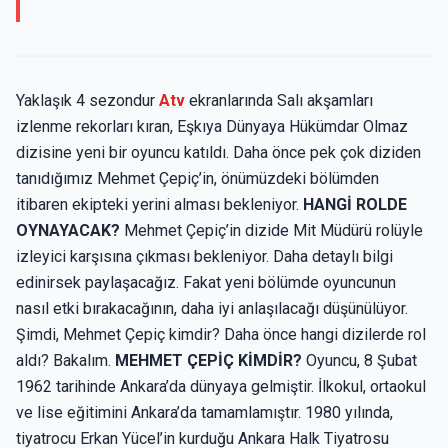
Yaklaşık 4 sezondur
Atv
ekranlarında Salı akşamları
izlenme rekorları kıran, Eşkıya Dünyaya Hükümdar Olmaz
dizisine yeni bir oyuncu katıldı. Daha önce pek çok diziden
tanıdığımız Mehmet Çepiç’in, önümüzdeki bölümden
itibaren ekipteki yerini alması bekleniyor.
HANGİ ROLDE
OYNAYACAK?
Mehmet Çepiç’in dizide Mit Müdürü rolüyle
izleyici karşısına çıkması bekleniyor. Daha detaylı bilgi
edinirsek paylaşacağız. Fakat yeni bölümde oyuncunun
nasıl etki bırakacağının, daha iyi anlaşılacağı düşünülüyor.
Şimdi, Mehmet Çepiç kimdir? Daha önce hangi dizilerde rol
aldı? Bakalım.
MEHMET ÇEPİÇ KİMDİR?
Oyuncu, 8 Şubat
1962 tarihinde Ankara’da dünyaya gelmiştir. İlkokul, ortaokul
ve lise eğitimini Ankara’da tamamlamıştır. 1980 yılında,
tiyatrocu Erkan Yücel’in kurduğu Ankara Halk Tiyatrosu