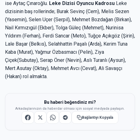
ise Aytaç Çınaroğlu.
Leke Dizisi Oyuncu Kadrosu
Leke
dizisinin baş rollerinde; Burak Sevinç (Cem), Melis Sezen
(Yasemin), Selen Uçer (Serpil), Mehmet Bozdağan (Birkan),
Nail Kırmızıgül (Ekber), Tolga Güleç (Mehmet), Nurinisa
Yıldırım (Ferhan), Ferdi Sancar (Meto), Tuğçe Açıkgöz (Şirin),
Lale Başar (Belkıs), Selahhattin Paşalı (Arda), Kerim Tuna
Kaba (Murat), Yağmur Özbasmacı (Pelin), Ziya
Çiçek(Subutay), Serap Öner (Nevin), Aslı Turanlı (Aysun),
Mert Asutay (Oktay), Mehmet Avcı (Cevat), Ali Savaşçı
(Hakan) rol almakta.
Bu haberi beğendiniz mi?
Arkadaşlarınızın da haberdar olması için sosyal medyada paylaşın.
Bağlantıyı Kopyala