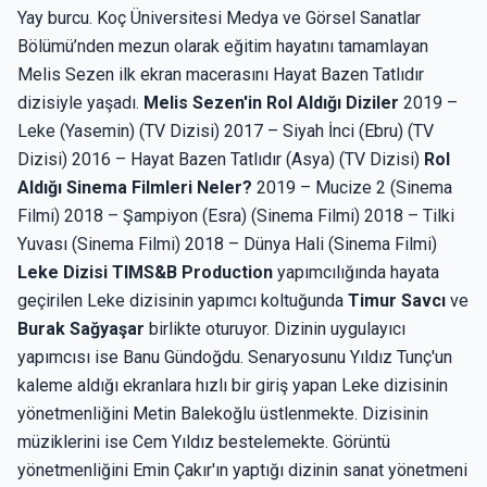
Yay burcu. Koç Üniversitesi Medya ve Görsel Sanatlar
Bölümü’nden mezun olarak eğitim hayatını tamamlayan
Melis Sezen ilk ekran macerasını Hayat Bazen Tatlıdır
dizisiyle yaşadı.
Melis Sezen'in Rol Aldığı Diziler
2019 –
Leke (Yasemin) (TV Dizisi) 2017 – Siyah İnci (Ebru) (TV
Dizisi) 2016 – Hayat Bazen Tatlıdır (Asya) (TV Dizisi)
Rol
Aldığı Sinema Filmleri Neler?
2019 – Mucize 2 (Sinema
Filmi) 2018 – Şampiyon (Esra) (Sinema Filmi) 2018 – Tilki
Yuvası (Sinema Filmi) 2018 – Dünya Hali (Sinema Filmi)
Leke Dizisi
TIMS&B Production
yapımcılığında hayata
geçirilen Leke dizisinin yapımcı koltuğunda
Timur Savcı
ve
Burak Sağyaşar
birlikte oturuyor. Dizinin uygulayıcı
yapımcısı ise Banu Gündoğdu. Senaryosunu Yıldız Tunç'un
kaleme aldığı ekranlara hızlı bir giriş yapan Leke dizisinin
yönetmenliğini Metin Balekoğlu üstlenmekte. Dizisinin
müziklerini ise Cem Yıldız bestelemekte. Görüntü
yönetmenliğini Emin Çakır'ın yaptığı dizinin sanat yönetmeni