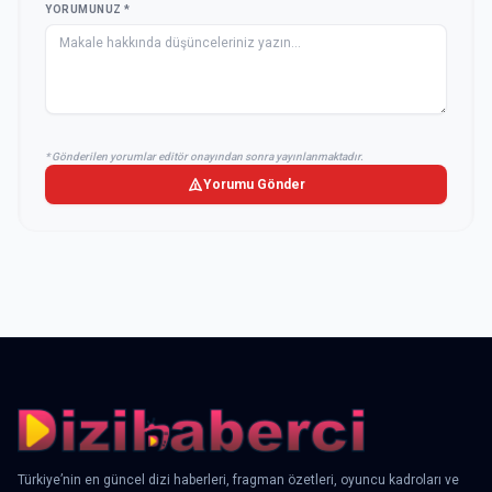
YORUMUNUZ *
* Gönderilen yorumlar editör onayından sonra yayınlanmaktadır.
Yorumu Gönder
Türkiye’nin en güncel dizi haberleri, fragman özetleri, oyuncu kadroları ve