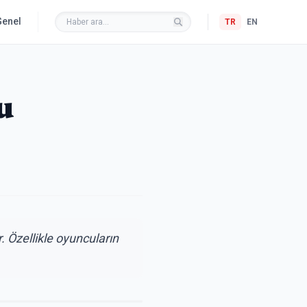
Genel
TR
EN
u
. Özellikle oyuncuların