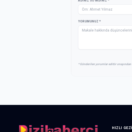
ADINIZ SOYADINIZ *
YORUMUNUZ *
* Gönderilen yorumlar editör onayından 
HIZLI GEZ