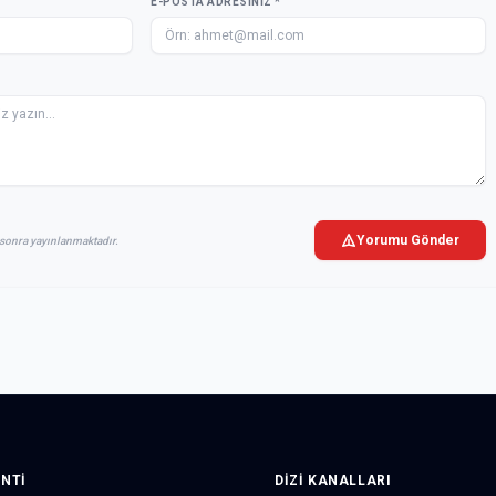
E-POSTA ADRESINIZ *
Yorumu Gönder
sonra yayınlanmaktadır.
INTI
DIZI KANALLARI