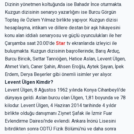
Dizinin yönetmen koltuğunda ise Bahadır İnce oturmakta.
Kuzgun dizisinin senaryo yazarlığını ise Burcu Görgün
Toptaş ile Özlem Yılmaz birlikte yapıyor. Kuzgun dizisi
hesaplaşma, intikam ve dillere destan bir aşk hikayesini
konu alan iddialı senaryosu ve güçlü oyunculukları ile her
Çarşamba saat 20.00'de
Star
tv ekranlarıda izleyici ile
buluşmakta. Kuzgun dizisinin başrollerinde; Barış Arduç,
Burcu Biricik, Settar Tanrıöğen, Hatice Aslan, Levent Ülgen,
Ahmet Varlı, Caner Şahin, Ahsen Eroğlu, Aytek Şayan, İpek
Erdem, Derya Beşerler gibi önemli isimler yer alıyor.
Levent Ülgen Kimdir?
Levent Ülgen, 8 Ağustos 1962 yılında Konya Cihanbeyli'de
dünyaya geldi. Aslan burcu olan Ülgen, 1,81 boyunda ve 78
kilodur. Levent Ülgen, 4 Haziran 2014 tarihinde 4 yıldır
birlikte olduğu danışmanı Ziynet Şafak ile İzmir Fuar
Evlendirme Dairesi'nde evlendi. Ankara İnönü Lisesini
bitirdikten sonra ODTÜ Fizik Bölümü'nü ve daha sonra