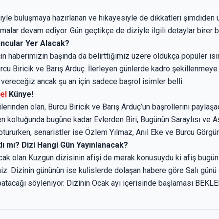
siyle buluşmaya hazırlanan ve hikayesiyle de dikkatleri şimdide
alar devam ediyor. Gün geçtikçe de diziyle ilgili detaylar birer bi
ncular Yer Alacak?
 için haberimizin başında da belirttiğimiz üzere oldukça popüler is
urcu Biricik ve Barış Arduç. İlerleyen günlerde kadro şekillenmeye
vereceğiz ancak şu an için sadece başrol isimler belli.
el
Künye!
zilerinden olan, Burcu Biricik ve Barış Arduç’un başrollerini paylaş
n koltuğunda bugüne kadar Evlerden Biri, Bugünün Saraylısı ve A
otururken, senaristler ise Özlem Yılmaz, Anıl Eke ve Burcu Görgün
ndı mı? Dizi Hangi Gün Yayınlanacak?
yacak olan Kuzgun dizisinin afişi de merak konusuydu ki afiş bugü
iz. Dizinin gününün ise kulislerde dolaşan habere göre Salı günü
kapatacağı söyleniyor. Dizinin Ocak ayı içerisinde başlaması BEK