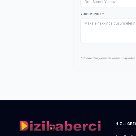
YORUMUNUZ *
* Gönderilen yorumlar editör onayından 
HIZLI GEZ