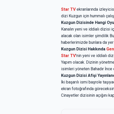
Star TV
ekranlarında izleyici
dizi Kuzgun için hummalı çalışm
Kuzgun Dizisinde Hangi Oyu
Kanalın yeni ve iddialı dizisi
alacak olan isimler şimdilik B
haberlerimizde bunlara da yer 
Kuzgun Dizisi Hakkında
Gen
Star TV
’nin yeni ve iddialı di
Yapım olacak. Dizinin yönetme
isimleri yöneten Bahadır İnce 
Kuzgun Dizisi Afişi Yayınla
İki başarılı ismi başrole taşı
ekran fotoğrafında göreceksin
Cinayetler dizisinin açığını 