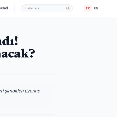
Genel
TR
EN
dı!
nacak?
eri şimdiden üzerine