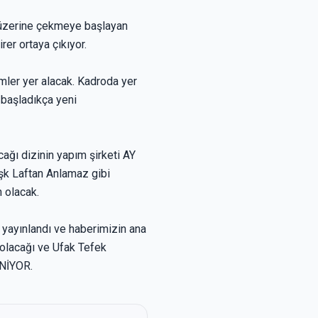
n üzerine çekmeye başlayan
rer ortaya çıkıyor.
imler yer alacak. Kadroda yer
 başladıkça yeni
acağı dizinin yapım şirketi AY
şk Laftan Anlamaz gibi
 olacak.
n yayınlandı ve haberimizin ana
 olacağı ve Ufak Tefek
LENİYOR.