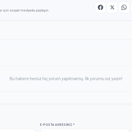
sı için sosyal medyada paylaşın.
Bu habere henüz hiç yorum yapılmamış. İlk yorumu siz yazın!
E-POSTA ADRESINIZ *