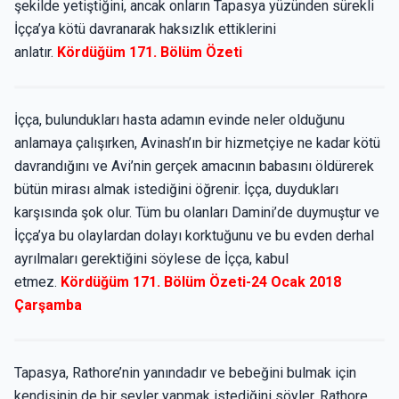
şekilde yetiştiğini, ancak onların Tapasya yüzünden sürekli
İçça’ya kötü davranarak haksızlık ettiklerini
anlatır.
Kördüğüm 171. Bölüm Özeti
İçça, bulundukları hasta adamın evinde neler olduğunu
anlamaya çalışırken, Avinash’ın bir hizmetçiye ne kadar kötü
davrandığını ve Avi’nin gerçek amacının babasını öldürerek
bütün mirası almak istediğini öğrenir. İçça, duydukları
karşısında şok olur. Tüm bu olanları Damini’de duymuştur ve
İçça’ya bu olaylardan dolayı korktuğunu ve bu evden derhal
ayrılmaları gerektiğini söylese de İçça, kabul
etmez.
Kördüğüm 171. Bölüm Özeti-24 Ocak 2018
Çarşamba
Tapasya, Rathore’nin yanındadır ve bebeğini bulmak için
kendisinin de bir şeyler yapmak istediğini söyler. Rathore