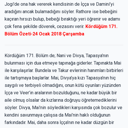
Jogi’de ona hak vererek kendisinin de İçça ve Damini’yi
aradığını ancak bulamadığını söyler. Rathore ise bebeğini
kaçıran hırsızı bulup, bebeği bıraktığı yeri öğrenir ve adamı
çok fena şekilde döverek, cezasını verir.
Kördüğüm 171.
Bölüm Özeti-24 Ocak 2018 Çarşamba
Kördüğüm 171. Bölüm de; Nani ve Divya, Tapasya’nın
bulunması için dua etmeye tapınağa giderler. Tapınakta Mai
ile karşılaşırlar. Bundela ve Takur evlerinin hanımları birbirleri
ile tartışmaya başlarlar. Mai, Divya’ya kızı Tapasya’nın hiç
saygılı ve terbiyeli olmadığını, onun kötü oyunları yüzünden
İçça ve Veer’in aralarının bozulduğunu, ne kadar büyük bir
aile olmuş olsalar da kızlarına doğruyu öğretemediklerini
söyler. Divya, Mai’nin söyledikleri karşısında çok bozulur ve
kendini savunmaya çalışsa da Mai’nin haklı olduğunun
farkındadır. Mai, daha sonra İçça’nın ne kadar düzgün bir