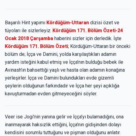
Başarılı Hint yapımı
Kördüğüm-Uttaran
dizisi özet ve
tüyoları ile sizlerleyiz.
Kördüğüm 171. Bölüm Özeti-24
Ocak 2018 Çarşamba
haberini sizler için derledik. İşte
Kördüğüm 171. Bölüm Özeti
; Kördüğüm-Uttaran bir önceki
bölüm de; İçça ve Damini, yolda karşılaştıkları adamın
yardım isteğini kabul etmiş ve İçça’nın bulduğu bebek ile
Avinash’ın bahsettiği yaşlı ve hasta olan adamın konağına
yerleşirler. İçça ve Damini bulundukları evde gizemli
şeylerin olduğunun farkındadır ve İçça her şeyi açıklığa
kavuşturmadan evden gitmeyeceğini söyler.
Veer ise Jogi’nin yanına gelir ve İçça’yı bulamadığını, ona
inanmayarak haksızlık ettiğini, İçça’nın gidişinden dolayı
kendisini sorumlu tuttuğunu ve pişman olduğunu anlatır.