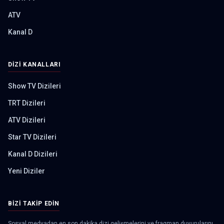
ATV
Kanal D
DIZI KANALLARI
Show TV Dizileri
TRT Dizileri
ATV Dizileri
Star TV Dizileri
Kanal D Dizileri
Yeni Diziler
BIZI TAKIP EDIN
Sosyal medyadan en son dakika dizi gelişmelerini ve fragman duyurularını