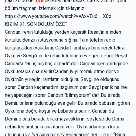
saat 20.00 de
Tv8
ekranlarında olacak. İşte Kızım 32. yeni
bölüm fragmanı izlemek için tıklayınız..
https://www.youtube.com/watch?v=AxVEu6__X0o
KIZIM 31. SON BÖLÜM ÖZETİ
Candan, rehin tutulduğu yerden kaçarak Reşat’ın elinden
kurtulur. Benzin istasyonuna sığınır. Tam telefon edip
kurtulacakken yakalanır. Candan’ı arabaya bindirerek tekrar
Öykü ve Sevgi’nin de rehin tutulduğu eve geri getirir. Reşat
Candan’a “Bu iş hiç hoş olmadı” der. Candan içeri girdiğinde
Öykü telaşla ona sarılır.Candan iyiyi merak etme der ve
Öykü’nün yüreğini rahtlatır. olduğunu.Sevgi ne olduğunu
sorar. Candan kaçamadım üzgünüm der. Sevgi panik haline
ne yapacağını sorar. Candan “bilmiyorum” der. Bu sırada
Demir, onların bulunduğu eve gelir. Bu sırada babasını gören
Öykü ona doğru koşar ve babasına sarılır. Candan da
Demir’e onu burada bırakmayacaklarını söylese de Demir
cebinden arabanın anahtarını verir. Öykü adamların kötü
olduğunu ve “ya sana bir şey yaparlarsa” der. Demir “Bana