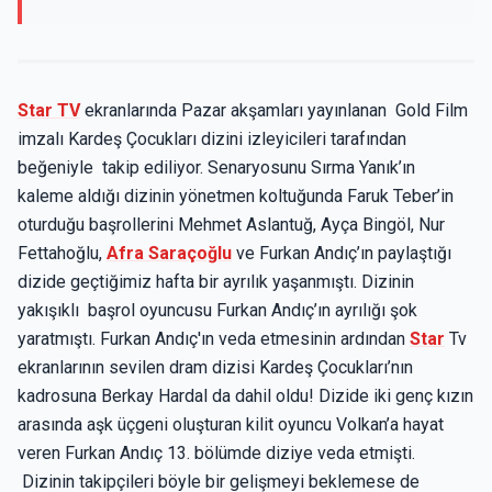
Star TV
ekranlarında Pazar akşamları yayınlanan Gold Film
imzalı Kardeş Çocukları dizini izleyicileri tarafından
beğeniyle takip ediliyor. Senaryosunu Sırma Yanık’ın
kaleme aldığı dizinin yönetmen koltuğunda Faruk Teber’in
oturduğu başrollerini Mehmet Aslantuğ, Ayça Bingöl, Nur
Fettahoğlu,
Afra Saraçoğlu
ve Furkan Andıç’ın paylaştığı
dizide geçtiğimiz hafta bir ayrılık yaşanmıştı. Dizinin
yakışıklı başrol oyuncusu Furkan Andıç’ın ayrılığı şok
yaratmıştı. Furkan Andıç'ın veda etmesinin ardından
Star
Tv
ekranlarının sevilen dram dizisi Kardeş Çocukları’nın
kadrosuna Berkay Hardal da dahil oldu! Dizide iki genç kızın
arasında aşk üçgeni oluşturan kilit oyuncu Volkan’a hayat
veren Furkan Andıç 13. bölümde diziye veda etmişti.
Dizinin takipçileri böyle bir gelişmeyi beklemese de