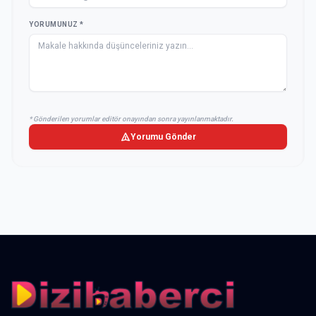
YORUMUNUZ *
* Gönderilen yorumlar editör onayından sonra yayınlanmaktadır.
Yorumu Gönder