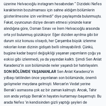
üzerine Helvacıoğlu instagram hesabından “ Dizideki Nefes
karakterinin bozulmaması için sahne aldığım bölümlerin
gösterilmesine izin verilmedi” diye paylaşımda bulunmuştu.
Fakat, oyuncunun diziye devam etmesi yönünde karar
alındığına göre, Osman Sınav ve İrem Helvacıoğlu arasında
orta yol bulunmuş gözüküyor. Eğer diziden ayrılma gibi bir
durum söz konusu olsaydı, her Çarşamba büyük izlenme
rekorları kıran dizinin gidişatı belli olmayabilirdi. Çünkü,
bugüne kadar başrol değişikliği yaşanan yapımların çoğu ya
eskisi gibi izlenmedi, ya da yayından kalktı. Şimdi Sen Anlat
Karadeniz’in son bölümünde neler yaşandı bir hatırlayalım.
SON BÖLÜMDE YAŞANANLAR
Sen Anlat Karadeniz’in
yılbaşı tatilinden önce yayınlanan son bölümünde, önemli
gelişmeler meydana gelmişti. Mercan’ın Vedat yerine
Berrak’ı asmasına çok az bir zaman kalmıştı. Ancak, Tahir
son anda yetişip Berrak’ın hayatını kurtarmayı başarmıştı. Bu
arada Nefes ’in kendisinden gizli yaptığı şeyleri de