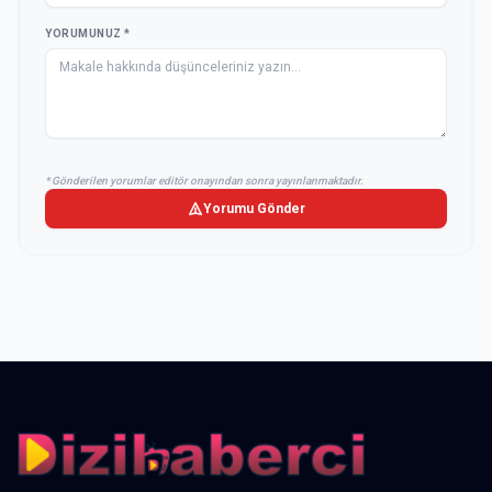
YORUMUNUZ *
* Gönderilen yorumlar editör onayından sonra yayınlanmaktadır.
Yorumu Gönder