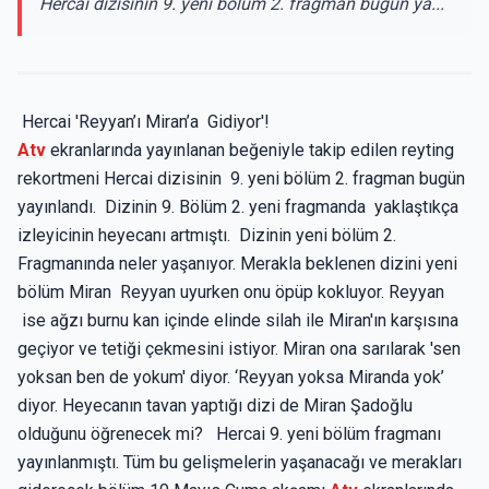
Hercai dizisinin 9. yeni bölüm 2. fragman bugün ya...
Hercai 'Reyyan’ı Miran’a Gidiyor'!
Atv
ekranlarında yayınlanan beğeniyle takip edilen reyting
rekortmeni Hercai dizisinin 9. yeni bölüm 2. fragman bugün
yayınlandı. Dizinin 9. Bölüm 2. yeni fragmanda yaklaştıkça
izleyicinin heyecanı artmıştı. Dizinin yeni bölüm 2.
Fragmanında neler yaşanıyor. Merakla beklenen dizini yeni
bölüm Miran Reyyan uyurken onu öpüp kokluyor. Reyyan
ise ağzı burnu kan içinde elinde silah ile Miran'ın karşısına
geçiyor ve tetiği çekmesini istiyor. Miran ona sarılarak 'sen
yoksan ben de yokum' diyor. ‘Reyyan yoksa Miranda yok’
diyor. Heyecanın tavan yaptığı dizi de Miran Şadoğlu
olduğunu öğrenecek mi? Hercai 9. yeni bölüm fragmanı
yayınlanmıştı. Tüm bu gelişmelerin yaşanacağı ve merakları