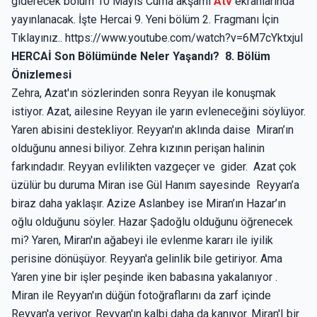
giderecek bölüm 10 Mayıs Cuma akşamı
Atv
ekranlarında
yayınlanacak. İşte Hercai 9. Yeni bölüm 2. Fragmanı İçin
Tıklayınız.. https://www.youtube.com/watch?v=6M7cYktxjuI
HERCAİ Son Bölümünde Neler Yaşandı? 8. Bölüm
Önizlemesi
Zehra, Azat'ın sözlerinden sonra Reyyan ile konuşmak
istiyor. Azat, ailesine Reyyan ile yarın evleneceğini söylüyor.
Yaren abisini destekliyor. Reyyan'ın aklında daise Miran’ın
olduğunu annesi biliyor. Zehra kızının perişan halinin
farkındadır. Reyyan evlilikten vazgeçer ve gider. Azat çok
üzülür bu duruma Miran ise Gül Hanım sayesinde Reyyan’a
biraz daha yaklaşır. Azize Aslanbey ise Miran’ın Hazar’ın
oğlu olduğunu söyler. Hazar Şadoğlu olduğunu öğrenecek
mi? Yaren, Miran'ın ağabeyi ile evlenme kararı ile iyilik
perisine dönüşüyor. Reyyan'a gelinlik bile getiriyor. Ama
Yaren yine bir işler peşinde iken babasına yakalanıyor .
Miran ile Reyyan'ın düğün fotoğraflarını da zarf içinde
Reyyan'a veriyor. Reyyan'ın kalbi daha da kanıyor. Miran'I bir