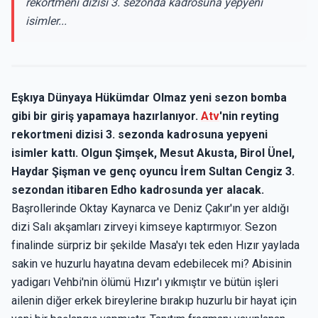
rekortmeni dizisi 3. sezonda kadrosuna yepyeni
isimler...
Eşkıya Dünyaya Hükümdar Olmaz yeni sezon bomba
gibi bir giriş yapamaya hazırlanıyor.
Atv
'nin reyting
rekortmeni dizisi 3. sezonda kadrosuna yepyeni
isimler kattı. Olgun Şimşek, Mesut Akusta, Birol Ünel,
Haydar Şişman ve genç oyuncu İrem Sultan Cengiz 3.
sezondan itibaren Edho kadrosunda yer alacak.
Başrollerinde Oktay Kaynarca ve Deniz Çakır'ın yer aldığı
dizi Salı akşamları zirveyi kimseye kaptırmıyor. Sezon
finalinde sürpriz bir şekilde Masa'yı tek eden Hızır yaylada
sakin ve huzurlu hayatına devam edebilecek mi? Abisinin
yadigarı Vehbi'nin ölümü Hızır'ı yıkmıştır ve bütün işleri
ailenin diğer erkek bireylerine bırakıp huzurlu bir hayat için