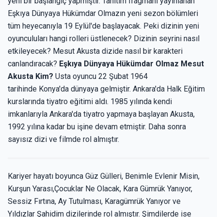
yeni bir başlangıç yapmıştır. Tanıtım fragmanı yayınlanan
Eşkıya Dünyaya Hükümdar Olmazın yeni sezon bölümleri
tüm heyecanıyla 19 Eylül'de başlayacak. Peki dizinin yeni
oyunculuları hangi rolleri üstlenecek? Dizinin seyrini nasıl
etkileyecek? Mesut Akusta dizide nasıl bir karakteri
canlandıracak?
Eşkıya Dünyaya Hükümdar Olmaz Mesut
Akusta Kim?
Usta oyuncu 22 Şubat 1964
tarihinde Konya'da dünyaya gelmiştir. Ankara'da Halk Eğitim
kurslarında tiyatro eğitimi aldı. 1985 yılında kendi
imkanlarıyla Ankara'da tiyatro yapmaya başlayan Akusta,
1992 yılına kadar bu işine devam etmiştir. Daha sonra
sayısız dizi ve filmde rol almıştır.
Kariyer hayatı boyunca Güz Gülleri, Benimle Evlenir Misin,
Kurşun Yarası,Çocuklar Ne Olacak, Kara Gümrük Yanıyor,
Sessiz Fırtına, Ay Tutulması, Karagümrük Yanıyor ve
Yıldızlar Şahidim dizilerinde rol almıştır. Şimdilerde ise