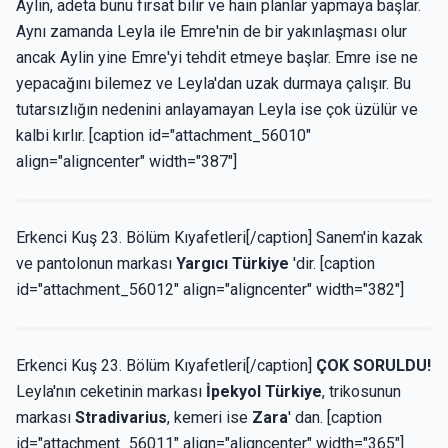
Aylin, adeta bunu fırsat bilir ve hain planlar yapmaya başlar.
Aynı zamanda Leyla ile Emre'nin de bir yakınlaşması olur
ancak Aylin yine Emre'yi tehdit etmeye başlar. Emre ise ne
yepacağını bilemez ve Leyla'dan uzak durmaya çalışır. Bu
tutarsızlığın nedenini anlayamayan Leyla ise çok üzülür ve
kalbi kırlır. [caption id="attachment_56010"
align="aligncenter" width="387"]
Erkenci Kuş 23. Bölüm Kıyafetleri[/caption] Sanem'in kazak
ve pantolonun markası
Yargıcı Türkiye
'dir. [caption
id="attachment_56012" align="aligncenter" width="382"]
Erkenci Kuş 23. Bölüm Kıyafetleri[/caption]
ÇOK SORULDU!
Leyla'nın ceketinin markası
İpekyol Türkiye
, trikosunun
markası
Stradivarius
, kemeri ise
Zara
' dan. [caption
id="attachment_56011" align="aligncenter" width="365"]