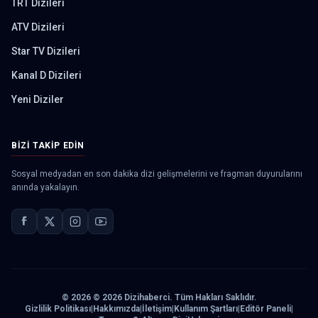
TRT Dizileri
ATV Dizileri
Star TV Dizileri
Kanal D Dizileri
Yeni Diziler
BIZI TAKIP EDIN
Sosyal medyadan en son dakika dizi gelişmelerini ve fragman duyurularını
anında yakalayın.
©
2026
© 2026 Dizihaberci. Tüm Hakları Saklıdır.
Gizlilik Politikası
|
Hakkımızda
|
İletişim
|
Kullanım Şartları
|
Editör Paneli
|