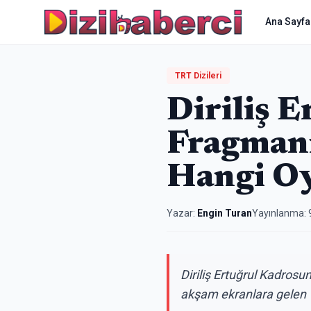
Ana Sayfa
TRT Dizileri
Diriliş 
Fragmanı
Hangi Oy
Yazar:
Engin Turan
Yayınlanma:
Diriliş Ertuğrul Kadrosun
akşam ekranlara gelen 