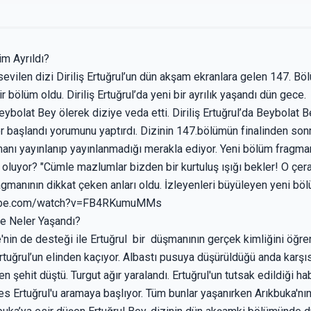
im Ayrıldı?
sevilen dizi Diriliş Ertuğrul’un dün akşam ekranlara gelen 147. B
ir bölüm oldu. Diriliş Ertuğrul’da yeni bir ayrılık yaşandı dün gece.
eybolat Bey ölerek diziye veda etti. Diriliş Ertuğrul’da Beybolat Be
 başlandı yorumunu yaptırdı. Dizinin 147.bölümün finalinden sonra
anı yayınlanıp yayınlanmadığı merakla ediyor. Yeni bölüm fragmanı 
 oluyor? "Cümle mazlumlar bizden bir kurtuluş ışığı bekler! O ç
gmanının dikkat çeken anları oldu. İzleyenleri büyüleyen yeni böl
outube.com/watch?v=FB4RKumuMMs
de Neler Yaşandı?
nin de desteği ile Ertuğrul bir düşmanının gerçek kimliğini öğre
tuğrul’un elinden kaçıyor. Albastı pusuya düşürüldüğü anda karşısın
 şehit düştü. Turgut ağır yaralandı. Ertuğrul'un tutsak edildiği h
kes Ertuğrul'u aramaya başlıyor. Tüm bunlar yaşanırken Arıkbuka'