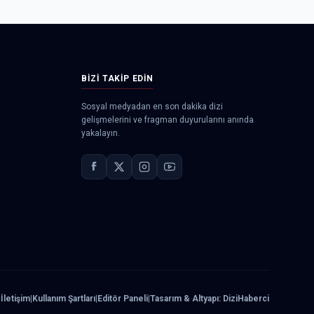
BIZI TAKIP EDIN
Sosyal medyadan en son dakika dizi
gelişmelerini ve fragman duyurularını anında
yakalayın.
|
İletişim
|
Kullanım Şartları
|
Editör Paneli
|
Tasarım & Altyapı: DiziHaberci