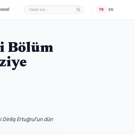
Genel
TR
EN
ni Bölüm
ziye
 Diriliş Ertuğrul’un dün