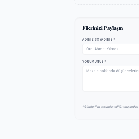
Fikrinizi Paylaşın
ADINIZ SOYADINIZ *
YORUMUNUZ *
* Gönderilen yorumlar editör onayından 