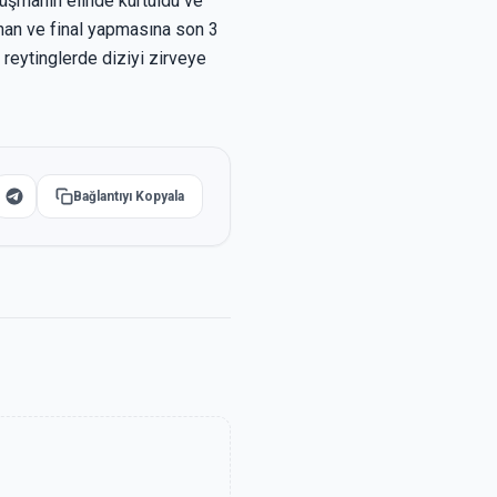
üşmanın elinde kurtuldu ve
anan ve final yapmasına son 3
reytinglerde diziyi zirveye
Bağlantıyı Kopyala