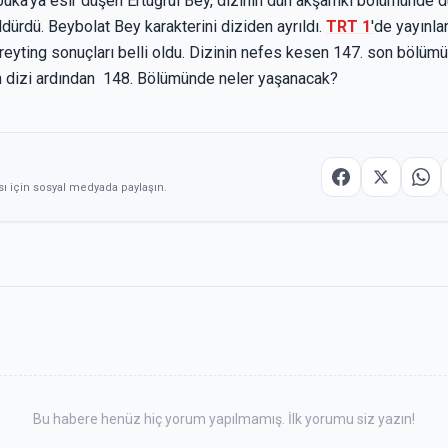
buka’ya esir düşen Ertuğrul Bey, dizinin dün akşamki bölümünde d
dürdü. Beybolat Bey karakterini diziden ayrıldı.
TRT 1
'de yayınl
reyting sonuçları belli oldu
.
Dizinin nefes kesen 147. son bölümü 
lan dizi ardından 148. Bölümünde neler yaşanacak?
sı için sosyal medyada paylaşın.
Bu habere henüz hiç yorum yapılmamış. İlk yorumu siz yazın!