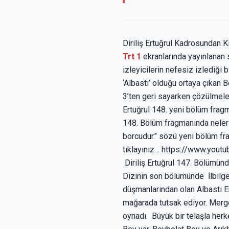
Diriliş Ertuğrul Kadrosundan K
Trt 1
ekranlarında yayınlanan 
izleyicilerin nefesiz izlediği b
‘Albastı’ olduğu ortaya çıkan B
3’ten geri sayarken çözülmeler
Ertuğrul 148. yeni bölüm fragm
148. Bölüm fragmanında neler
borcudur." sözü yeni bölüm fra
tıklayınız… https://www.y
Diriliş Ertuğrul 147. Bölümün
Dizinin son bölümünde İlbilge'
düşmanlarından olan Albastı Er
mağarada tutsak ediyor. Mergen
oynadı. Büyük bir telaşla her