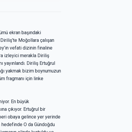
ölümü ekran başındaki
 Diriliş’te Moğollara çalışan
y’in vefati dizinin finaline
 izleyici merakla Diriliş
yayınlandı. Diriliş Ertuğrul
erağı yakmak bizim boynumuzun
üm fragmanı için linke
niyor. En büyük
a çıkıyor. Ertuğrul bir
aberi obaya gelince yer yerinde
nın hedefinde O da Gündoğdu