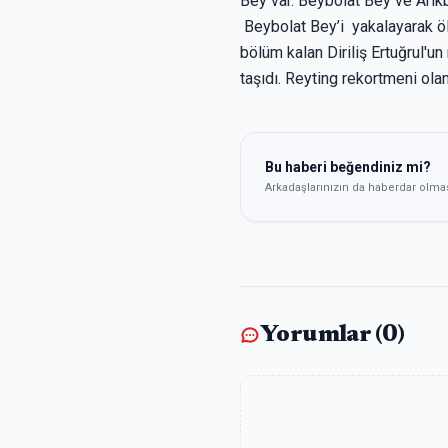
Bey var. Beybolat Bey ve Arık
Beybolat Bey’i yakalayarak öl
bölüm kalan Diriliş Ertuğrul'un 
taşıdı. Reyting rekortmeni o
Bu haberi beğendiniz mi?
Arkadaşlarınızın da haberdar olma
Yorumlar (
0
)