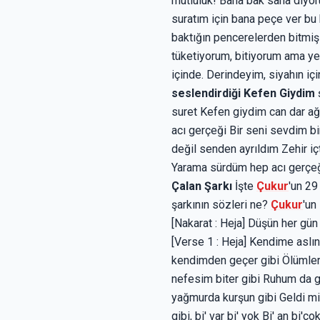
mutluluk! Bana bak sana diyoru
suratım için bana peçe ver bu
baktığın pencerelerden bitmiş
tüketiyorum, bitiyorum ama y
içinde. Derindeyim, siyahın iç
seslendirdiği Kefen Giydim
suret Kefen giydim can dar a
acı gerçeği Bir seni sevdim 
değil senden ayrıldım Zehir i
Yarama sürdüm hep acı gerçeğ
Çalan Şarkı
İşte
Çukur
'un 29
şarkının sözleri ne?
Çukur
'un
[Nakarat : Heja] Düşün her g
[Verse 1 : Heja] Kendime as
kendimden geçer gibi Ölümler s
nefesim biter gibi Ruhum da gi
yağmurda kurşun gibi Geldi mi d
gibi, bi' var bi' yok Bi' an bi