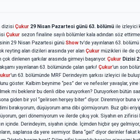
 dizisi
Çukur
29 Nisan Pazartesi günü 63. bölümü
ile izleyici 
isi
Çukur
sezon finaline sayılı bölümler kala adından söz ettir
sinin 29 Nisan Pazartesi günü
Show
tv'de yayınlanan 63. bölümü
k reyting alan dizileri arasında yer alan
Çukur
müzikleri ile de ç
n çok dinlenen şarkılar arasında girmeyi başarıyor.
Çukur
Dizisi 2
 akşamı yayınlanan 63. bölümünde çalan şarkı!
Çukur
'un son bölü
ukur
'un 63. bölümünde MRF Derindeyim şarkısı izleyici ile buluştu.
olunu göster. Kalbim beynime “pes” der ve nefesler yavaşlar, yine
rilmek mi beklenir bu denli dibe vuruyorken? Duruyorken bütün s
 sona giden bir yol “gelirsen herşey biter” diyor. Direnmiyor bun
dimi bırakıyorum, düşüyorum ama dibi görmüyorum. Buz gibi eriyip 
rum, geri dönemiyorum ve ilerde çıkış yok. Siyahın en zifirisi b
n içinde. Derindeyim, siyahın içinde. İçimden hiçbir şey gelmiyo
nların, saplansa da yere sermiyor. Bana “gel” diyor derinler faka