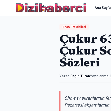
Ana Sayfa
Show TV Dizileri
Çukur 63
Çukur So
Sözleri
Yazar:
Engin Turan
Yayınlanma:
Show tv ekranlarının fen
Pazartesi akşamlarının v