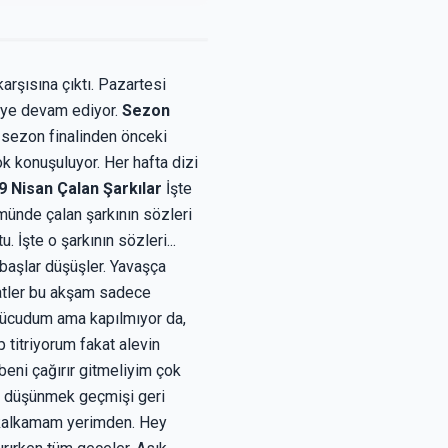
karşısına çıktı. Pazartesi
meye devam ediyor.
Sezon
 sezon finalinden önceki
ok konuşuluyor. Her hafta dizi
9 Nisan Çalan Şarkılar
İşte
münde çalan şarkının sözleri
 İşte o şarkının sözleri...
 başlar düşüşler. Yavaşça
aatler bu akşam sadece
a vücudum ama kapılmıyor da,
titriyorum fakat alevin
eni çağırır gitmeliyim çok
r, düşünmek geçmişi geri
t kalkamam yerimden. Hey