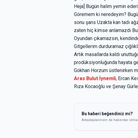
Heja] Bugün halim yemin eder
Göremem ki neredeyim? Bugün 
sonu şans Uzakta kan tadı a
zaten hiç kimse anlamazdı Bu
Oyundan çıkamazsın, kendinden
Gitgellerim durduramaz çığlıkl
Artık masallarda kaldı unuttu
prodüksiyonluğunda hayata 
Gökhan Horzum üstlenirken müz
Aras Bulut İynemli
, Ercan Ke
Rıza Kocaoğlu ve Şenay Gürler 
Bu haberi beğendiniz mi?
Arkadaşlarınızın da haberdar olma