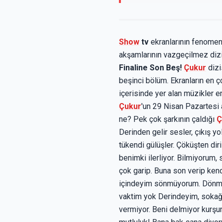
Show
tv
ekranlarının fenomen
akşamlarının vazgeçilmez diz
Finaline Son Beş!
Çukur
dizi
beşinci bölüm. Ekranların en ço
içerisinde yer alan müzikler e
Çukur
'un 29 Nisan Pazartesi
ne? Pek çok şarkının çaldığı
Ç
Derinden gelir sesler, çıkış y
tükendi gülüşler. Çöküşten di
benimki ilerliyor. Bilmiyorum,
çok garip. Buna son verip ken
içindeyim sönmüyorum. Dönmüyo
vaktim yok Derindeyim, sokağı
vermiyor. Beni delmiyor kurşu