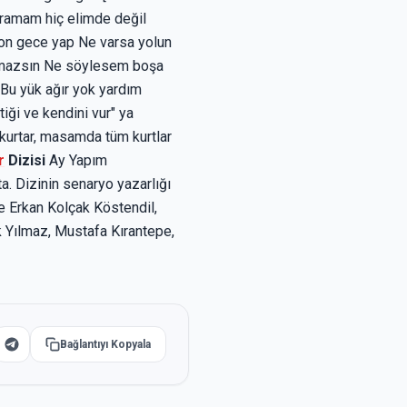
uramam hiç elimde değil
on gece yap Ne varsa yolun
amazsın Ne söylesem boşa
Bu yük ağır yok yardım
ği ve kendini vur" ya
 kurtar, masamda tüm kurtlar
r
Dizisi
Ay Yapım
. Dizinin senaryo yazarlığı
de Erkan Kolçak Köstendil,
k Yılmaz, Mustafa Kırantepe,
Bağlantıyı Kopyala