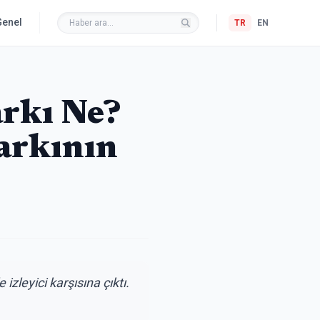
Genel
TR
EN
rkı Ne?
arkının
zleyici karşısına çıktı.