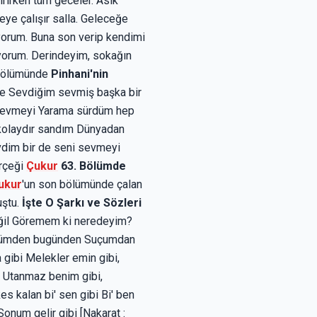
ırırken tüm geceler. Asık
ye çalışır salla. Geleceğe
ıyorum. Buna son verip kendimi
yorum. Derindeyim, sokağın
 bölümünde
Pinhani'nin
mle Sevdiğim sevmiş başka bir
i sevmeyi Yarama sürdüm hep
 kolaydır sandım Dünyadan
vdim bir de seni sevmeyi
erçeği
Çukur
63. Bölümde
ukur
'un son bölümünde çalan
uştu.
İşte O Şarkı ve Sözleri
eğil Göremem ki neredeyim?
dünümden bugünden Suçumdan
 gibi Melekler emin gibi,
bi Utanmaz benim gibi,
es kalan bi' sen gibi Bi' ben
 Sonum gelir gibi [Nakarat :