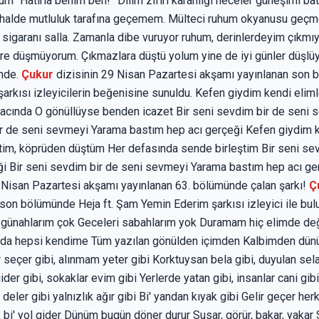
m “Hatırla benim ben!” Dilim zifiri karanlığı heceler güneşimi bat
 halde mutluluk tarafına geçemem. Mülteci ruhum okyanusu geçme
 sigaranı salla. Zamanla dibe vuruyor ruhum, derinlerdeyim çıkm
ere düşmüyorum. Çıkmazlara düştü yolum yine de iyi günler düşlü
inde.
Çukur
dizisinin 29 Nisan Pazartesi akşamı yayınlanan son
şarkısı izleyicilerin beğenisine sunuldu. Kefen giydim kendi eli
ğacında O gönüllüyse benden icazet Bir seni sevdim bir de sen
bir de seni sevmeyi Yarama bastım hep acı gerçeği Kefen giydim
çtim, köprüden düştüm Her defasında sende birleştim Bir seni se
i Bir seni sevdim bir de seni sevmeyi Yarama bastım hep acı g
 Nisan Pazartesi akşamı yayınlanan 63. bölümünde çalan şarkı!
Ç
 son bölümünde Heja ft. Şam Yemin Ederim şarkısı izleyici ile bul
ün günahlarım çok Geceleri sabahlarım yok Duramam hiç elimde d
lında hepsi kendime Tüm yazılan gönülden içimden Kalbimden 
eçer gibi, alınmam yeter gibi Korktuysan bela gibi, duyulan sela
der gibi, sokaklar evim gibi Yerlerde yatan gibi, insanlar cani gi
eler gibi yalnızlık ağır gibi Bi' yandan kıyak gibi Gelir geçer herk
'çok bi' yol gider Dünüm bugün döner durur Susar, görür, bakar, yakar