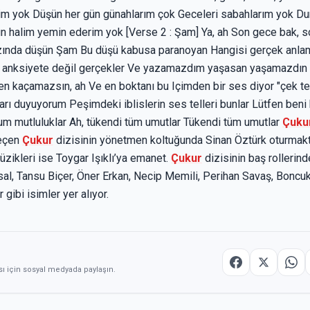
im yok Düşün her gün günahlarım çok Geceleri sabahlarım yok D
halim yemin ederim yok [Verse 2 : Şam] Ya, ah Son gece bak, s
ğzında düşün Şam Bu düşü kabusa paranoyan Hangisi gerçek anl
 anksiyete değil gerçekler Ve yazamazdım yaşasan yaşamazdın 
 kaçamazsın, ah Ve en boktanı bu Içimden bir ses diyor "çek teti
arı duyuyorum Peşimdeki iblislerin ses telleri bunlar Lütfen beni
ğum mutluluklar Ah, tükendi tüm umutlar Tükendi tüm umutlar
Çuku
geçen
Çukur
dizisinin yönetmen koltuğunda Sinan Öztürk oturmakta
ikleri ise Toygar Işıklı’ya emanet.
Çukur
dizisinin baş rollerin
sal, Tansu Biçer, Öner Erkan, Necip Memili, Perihan Savaş, Boncu
gibi isimler yer alıyor.
sı için sosyal medyada paylaşın.