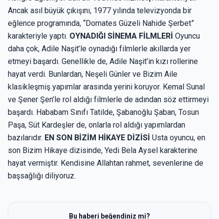
Ancak asıl büyük çıkışını, 1977 yılında televizyonda bir
eğlence programında, “Domates Güzeli Nahide Şerbet”
karakteriyle yaptı.
OYNADIĞI SİNEMA FİLMLERİ
Oyuncu
daha çok, Adile Naşit’le oynadığı filmlerle akıllarda yer
etmeyi başardı. Genellikle de, Adile Naşit’in kızı rollerine
hayat verdi. Bunlardan, Neşeli Günler ve Bizim Aile
klasikleşmiş yapımlar arasında yerini koruyor. Kemal Sunal
ve Şener Şen’le rol aldığı filmlerle de adından söz ettirmeyi
başardı. Hababam Sınıfı Tatilde, Şabanoğlu Şaban, Tosun
Paşa, Süt Kardeşler de, onlarla rol aldığı yapımlardan
bazılarıdır.
EN SON BİZİM HİKAYE DİZİSİ
Usta oyuncu, en
son Bizim Hikaye dizisinde, Yedi Bela Aysel karakterine
hayat vermiştir. Kendisine Allahtan rahmet, sevenlerine de
başsağlığı diliyoruz.
Bu haberi beğendiniz mi?