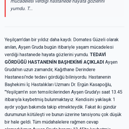
mücadelesi verdiği hastanede hayata gözlerini
yumdu. T...
Yeşilçam’dan bir yıldız daha kaydı. Domates Güzeli olarak
anılan, Ayşen Gruda bugün itibariyle yaşam mücadelesi
verdiği hastanede hayata gözlerini yumdu.
TEDAVİ
GÖRDÜĞÜ HASTANENİN BAŞHEKİMİ AÇIKLADI
Ayşen
Gruda'nın uzun zamandır, Kağıthane Derindere
Hastanesi’nde tedavi gördüğü biliniyordu. Hastanenin
Başhekimi İç Hastalıkları Uzmanı Dr. Ergün Kasapoğlu,
"Yeşilçam'ın son temsilcilerinden Ayşen Gruda'yı saat 13.45
itibarıyla kaybetmiş bulunmaktayız. Kendisini yaklaşık 1
aydır yoğun bakımda takip etmekteydik. Fakat iki gündür
durumunun kötüleşti ve bunun üzerine tansiyonu çok düşük
bir hale geldi. Tüm müdahalelere rağmen cevap