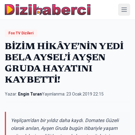
Menü
Fox TV Dizileri
BİZİM HİKÂYE’NİN YEDİ
BELA AYSEL’İ AYŞEN
GRUDA HAYATINI
KAYBETTİ!
Yazar:
Engin Turan
Yayınlanma:
23 Ocak 2019 22:15
Yeşilçam’dan bir yıldız daha kaydı. Domates Güzeli
olarak anılan, Ayşen Gruda bugün itibariyle yaşam