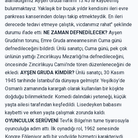
alamadığımız Ayşen Gruda hanımı 13.45'te kaybetmiş
bulunmaktayız. Yaklaşık bir buçuk yıldır kendisini ileri evre
pankreas kanserinden dolayı takip etmekteydik. En ileri
derecede tedavi etmeye çalıştık, vicdanımız rahat" şeklinde
durumu ifade etti.
NE ZAMAN DEFNEDİLECEK?
Ayşen
Gruda’nın torunu, Emre Gruda anneannesinin Cuma günü
defnedileceğini bildirdi. Ünlü sanatçı, Cuma günü, pek çok
ünlünün yattığı Zincirlikuyu Mezarlığı’na defnedileceğini,
öncesinde Zincirlikuyu Camii’nde tören düzenleneceğini de
ekledi.
AYŞEN GRUDA KİMDİR?
Ünlü sanatçı, 30 Kasım
1945 tarihinde İstanbul’da dünyaya gelmiştir. Yeşilköy’de
Osmanlı zamanında karargah olarak kullanılan bir köşkte
doğduğu bilinmektedir. Komedi dalındaki yeteneği, küçük
yaşta ailesi tarafından keşfedildi. Lisedeyken babasını
kaybetti ve erken yaşta çalışmak zorunda kaldı.
OYUNCULUK SERÜVENİ
Tevfik Bilge’nin turne tiyarosuyla
oyunculuğa adım attı. İlk oynadığı rol, 1962 senesinde
Kongre Eğleniyor adlı bir vodvilde hizmetçi karakteriydi.