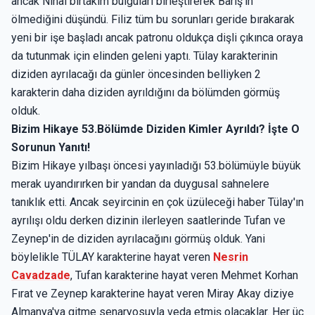
ancak Nihal birtakım bulguları birleştirerek Barış'ın
ölmediğini düşündü. Filiz tüm bu sorunları geride bırakarak
yeni bir işe başladı ancak patronu oldukça dişli çıkınca oraya
da tutunmak için elinden geleni yaptı. Tülay karakterinin
diziden ayrılacağı da günler öncesinden belliyken 2
karakterin daha diziden ayrıldığını da bölümden görmüş
olduk.
Bizim Hikaye 53.Bölümde Diziden Kimler Ayrıldı? İşte O
Sorunun Yanıtı!
Bizim Hikaye yılbaşı öncesi yayınladığı 53.bölümüyle büyük
merak uyandırırken bir yandan da duygusal sahnelere
tanıklık etti. Ancak seyircinin en çok üzüleceği haber Tülay'ın
ayrılışı oldu derken dizinin ilerleyen saatlerinde Tufan ve
Zeynep'in de diziden ayrılacağını görmüş olduk. Yani
böylelikle TÜLAY karakterine hayat veren
Nesrin
Cavadzade
, Tufan karakterine hayat veren Mehmet Korhan
Fırat ve Zeynep karakterine hayat veren Miray Akay diziye
Almanya'ya gitme senaryosuyla veda etmiş olacaklar. Her üç