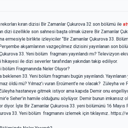
g rekorları kıran dizisi Bir Zamanlar Çukurova 32 son bölümü ile
at
tan dizi özellikle son sahnesi başta olmak üzere Bir Zamanlar Çuk
sona ermesiyle birlikte izleyiciler “Bir Zamanlar Çukurova 33. Böl
Perşembe akşamlarının vazgeçilmez dizisini yayınlanan son bölüm
 Çukurova 33. Yeni bölüm fragmanı yayınlandı mı? Televizyon ekran
hikayesi ile dizi severler tarafından yakından takip ediliyor.
ni bölüm Fragmanında Neler Oluyor?
 beklenen 33. Yeni bölüm fragmanı bugün yayınlandı. Yayınlanan y
Yılmaz öldü mü? Yılmaz’ı vuran Ercüment’e ne olacak? Züleyha ve F
r. Züleyha hastaneye gitmek istiyor ama kapıda Demir onu engelliy
ir’e Seher'in hamile olduğunu söylüyor. Demir bunun imkansız o
 diyor. İşte Bir Zamanlar Çukurova 33. yeni bölümünü 16 Mayı
kurova 33. Yeni bölüm fragmanını izlemek için tıklayınız.. https