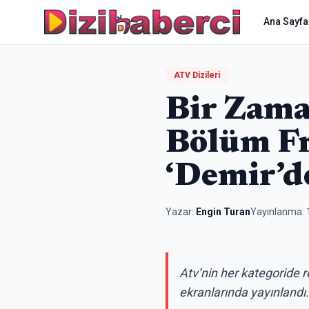
Ana Sayfa
ATV Dizileri
Bir Zama
Bölüm Fr
‘Demir’d
Yazar:
Engin Turan
Yayınlanma:
Atv’nin her kategoride r
ekranlarında yayınlandı.