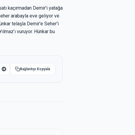
rsatı kaçırmadan Demir'i yatağa
Seher arabayla eve geliyor ve
nkar telaşla Demir'e Seher'i
Yılmaz’ı vuruyor. Hünkar bu
Bağlantıyı Kopyala