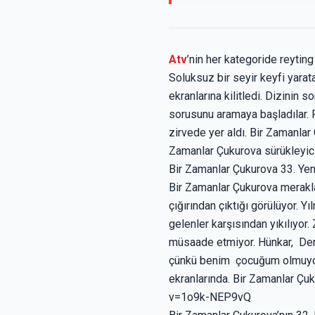
Atv
’nin her kategoride reytin
Soluksuz bir seyir keyfi yara
ekranlarına kilitledi. Dizinin 
sorusunu aramaya başladılar. 
zirvede yer aldı. Bir Zamanlar
Zamanlar Çukurova sürükleyici 
Bir Zamanlar Çukurova 33. Ye
Bir Zamanlar Çukurova merakla
çığırından çıktığı görülüyor. 
gelenler karşısından yıkılıyo
müsaade etmiyor. Hünkar, Dem
çünkü benim çocuğum olmuyor
ekranlarında. Bir Zamanlar Çu
v=1o9k-NEP9vQ