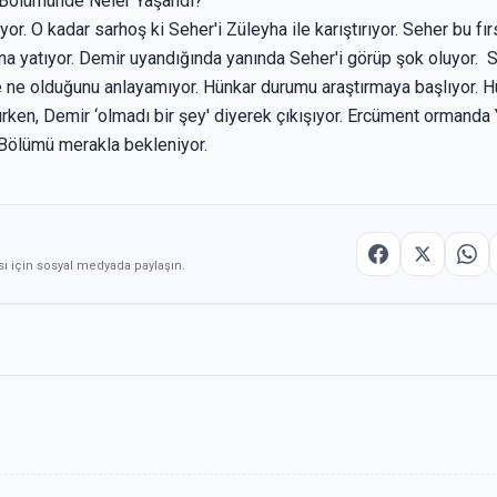
. Bölümünde Neler Yaşandı?
or. O kadar sarhoş ki Seher'i Züleyha ile karıştırıyor. Seher bu fı
ına yatıyor. Demir uyandığında yanında Seher'i görüp şok oluyor. 
e ne olduğunu anlayamıyor. Hünkar durumu araştırmaya başlıyor. Hü
ırken, Demir ‘olmadı bir şey' diyerek çıkışıyor. Ercüment ormanda 
ni Bölümü merakla bekleniyor.
sı için sosyal medyada paylaşın.