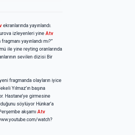
v
ekranlarında yayınlandı.
urova izleyenleri yine
Atv
üm fragmanı yayınlandı mı?”
ü ile yine reyting oranlarında
larının sevilen dizisi Bir
eni fragmanda olayların iyice
ekeli Yılmaz’ın başına
or. Hastane’ye girmesine
lduğunu söylüyor Hünkar’a
s Perşembe akşamı
Atv
://www.youtube.com/watch?