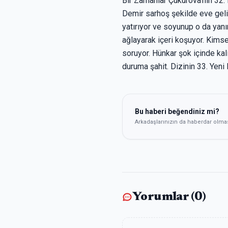
Bir Zamanlar Çukurova’nın 32
Demir sarhoş şekilde eve geliy
yatırıyor ve soyunup o da yan
ağlayarak içeri koşuyor. Kims
soruyor. Hünkar şok içinde kal
duruma şahit. Dizinin 33. Ye
Bu haberi beğendiniz mi?
Arkadaşlarınızın da haberdar olma
Yorumlar (
0
)