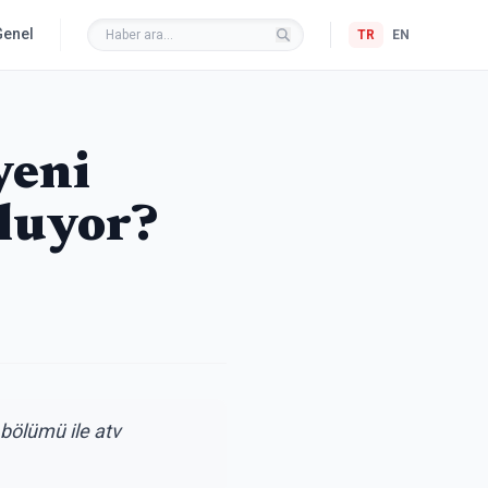
Genel
TR
EN
yeni
luyor?
 bölümü ile atv