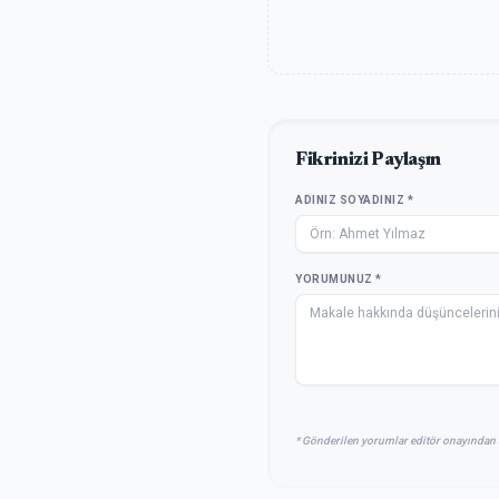
Fikrinizi Paylaşın
ADINIZ SOYADINIZ *
YORUMUNUZ *
* Gönderilen yorumlar editör onayından 