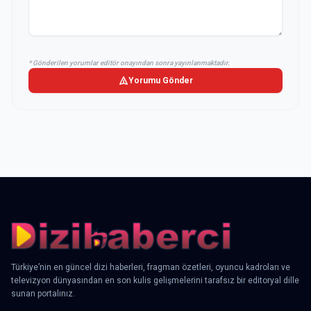
* Gönderilen yorumlar editör onayından sonra yayınlanmaktadır.
Yorumu Gönder
Türkiye’nin en güncel dizi haberleri, fragman özetleri, oyuncu kadroları ve
televizyon dünyasından en son kulis gelişmelerini tarafsız bir editoryal dille
sunan portalınız.