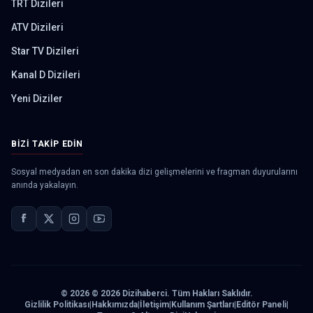
TRT Dizileri
ATV Dizileri
Star TV Dizileri
Kanal D Dizileri
Yeni Diziler
BIZI TAKIP EDIN
Sosyal medyadan en son dakika dizi gelişmelerini ve fragman duyurularını
anında yakalayın.
©
2026
© 2026 Dizihaberci. Tüm Hakları Saklıdır.
Gizlilik Politikası
|
Hakkımızda
|
İletişim
|
Kullanım Şartları
|
Editör Paneli
|